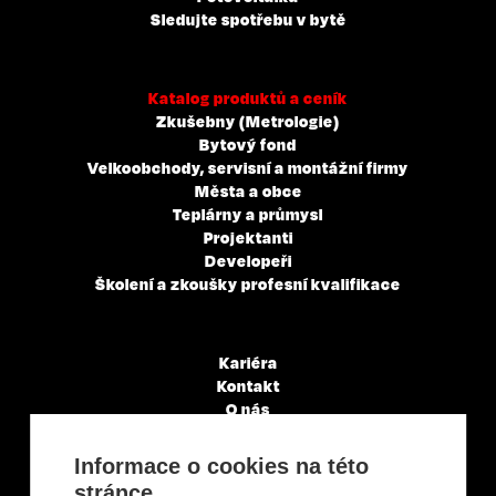
Sledujte spotřebu v bytě
Katalog produktů a ceník
Zkušebny (Metrologie)
Bytový fond
Velkoobchody, servisní a montážní firmy
Města a obce
Teplárny a průmysl
Projektanti
Developeři
Školení a zkoušky profesní kvalifikace
Kariéra
Kontakt
O nás
Servisní partneři
Články a novinky
Informace o cookies na této
GDPR & Cookies
stránce