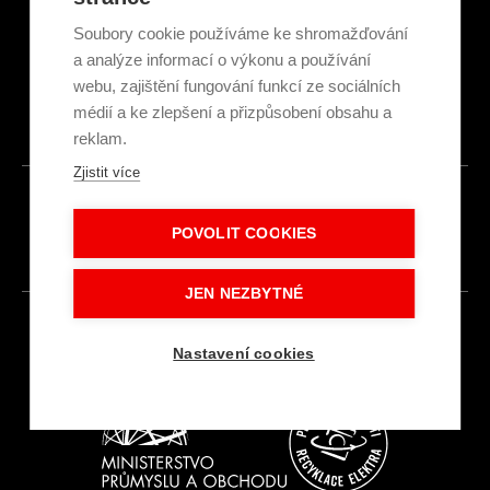
Obchodní podmínky
Ekologická recyklace
Soubory cookie používáme ke shromažďování
Projekty EU
a analýze informací o výkonu a používání
Intranet - Přihlášení
webu, zajištění fungování funkcí ze sociálních
Přihlášení
médií a ke zlepšení a přizpůsobení obsahu a
reklam.
Zjistit více
© 2026
POVOLIT COOKIES
Made with
IN
LESENSKY.CZ
JEN NEZBYTNÉ
Nastavení cookies