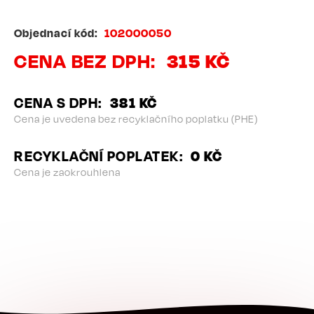
Objednací kód
102000050
CENA BEZ DPH
315 KČ
CENA S DPH
381 KČ
Cena je uvedena bez recyklačního poplatku (PHE)
RECYKLAČNÍ POPLATEK
0 KČ
Cena je zaokrouhlena