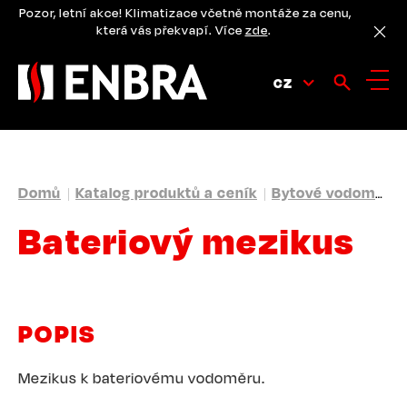
Přejít
Pozor, letní akce! Klimatizace včetně montáže za cenu,
k
která vás překvapí. Více
zde
.
hlavnímu
obsahu
CZ
DROBEČKOVÁ
Domů
Katalog produktů a ceník
Bytové vodoměry
NAVIGACE
Bateriový mezikus
POPIS
Mezikus k bateriovému vodoměru.