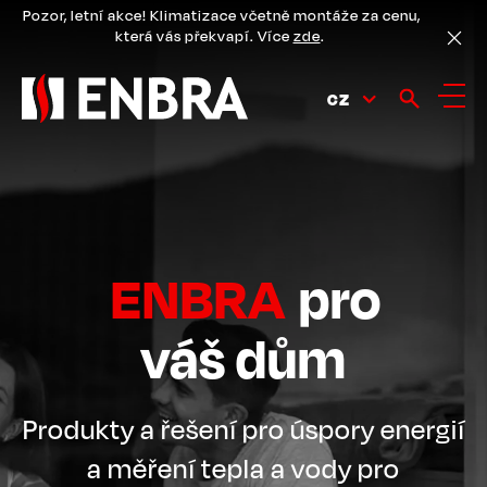
Přejít
Pozor, letní akce! Klimatizace včetně montáže za cenu,
k
která vás překvapí. Více
zde
.
hlavnímu
obsahu
CZ
ENBRA
pro
váš dům
Produkty a řešení pro úspory energií
a měření tepla a vody pro