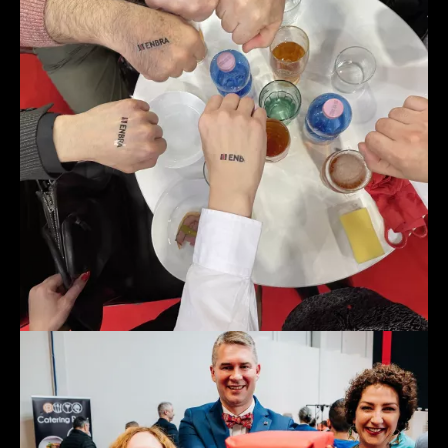
Pravidelně podporujeme neziskové organizace. Na
přelomu roku jsme se rozhodli zrealizovat finanční
sbírku na podporu činnosti
Občanské sdružení Logo
.