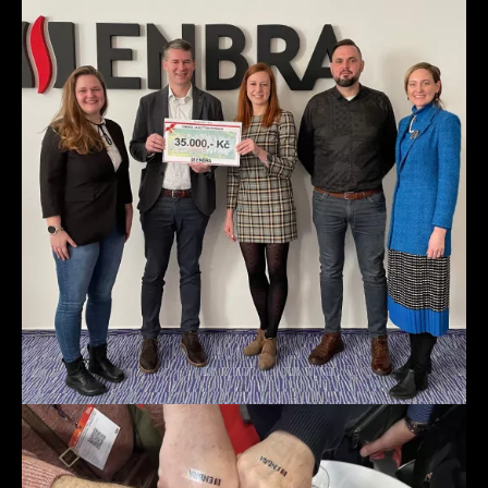
Prvorepublikový ples AOVT je místem setkání našich
přátel, obchodních partnerů i spolupracovníků.