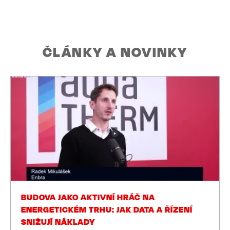
ČLÁNKY A NOVINKY
Společné chvíle z oslavy 30 let ENBRA CZECH – tři
desetiletí inovací, růstu a silných partnerství.
BUDOVA JAKO AKTIVNÍ HRÁČ NA
ENERGETICKÉM TRHU: JAK DATA A ŘÍZENÍ
SNIŽUJÍ NÁKLADY