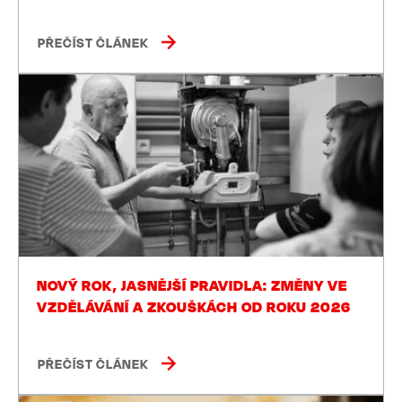
PŘEČÍST ČLÁNEK
NOVÝ ROK, JASNĚJŠÍ PRAVIDLA: ZMĚNY VE
VZDĚLÁVÁNÍ A ZKOUŠKÁCH OD ROKU 2026
PŘEČÍST ČLÁNEK