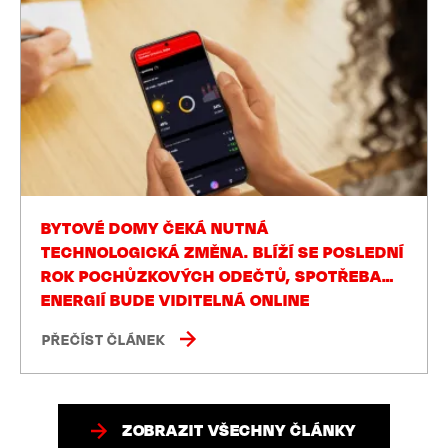
BYTOVÉ DOMY ČEKÁ NUTNÁ
TECHNOLOGICKÁ ZMĚNA. BLÍŽÍ SE POSLEDNÍ
ROK POCHŮZKOVÝCH ODEČTŮ, SPOTŘEBA
ENERGIÍ BUDE VIDITELNÁ ONLINE
PŘEČÍST ČLÁNEK
ZOBRAZIT VŠECHNY ČLÁNKY