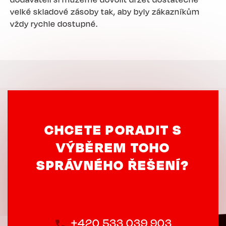
velké skladové zásoby tak, aby byly zákazníkům
vždy rychle dostupné.
CHCETE PORADIT S
VÝBĚREM TOHO
SPRÁVNÉHO ŘEŠENÍ?
+420 533 039 903