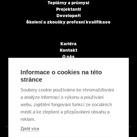
Teplárny a průmysl
Projektanti
Developeři
Školení a zkoušky profesní kvalifikace
Kariéra
Kontakt
O nás
Servisní partneři
Články a novinky
Informace o cookies na této
GDPR & Cookies
stránce
Obchodní podmínky
Ekologická recyklace
Soubory cookie používáme ke shromažďování
Projekty EU
a analýze informací o výkonu a používání
Intranet - Přihlášení
webu, zajištění fungování funkcí ze sociálních
Přihlášení
médií a ke zlepšení a přizpůsobení obsahu a
reklam.
Zjistit více