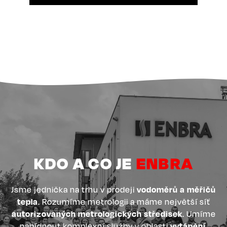
KDO A CO JE
ENBRA
Jsme jednička na trhu v prodeji
vodoměrů a měřičů
tepla
. Rozumíme metrologii a máme největší síť
autorizovaných metrologických středisek
. Umíme
nabídnout komplexní služby v oblasti
vytápění,