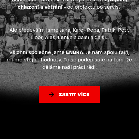
chlazení a větrání
- od projektu po servis.
Ale především jsme Jana, Karel, Pepa, Patrik, Petr,
Libor, Aleš, Lenka a další a další.
Všichni společně jsme
ENBRA.
Je nám spolu fajn,
máme stejné hodnoty. To se podepisuje na tom, že
děláme naši práci rádi.
ZJISTIT VÍCE