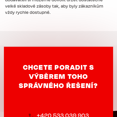
velké skladové zásoby tak, aby byly zákazníkům
vždy rychle dostupné.
CHCETE PORADIT S
VÝBĚREM TOHO
SPRÁVNÉHO ŘEŠENÍ?
+420 533 039 903