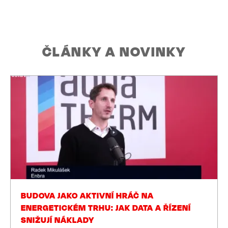
ČLÁNKY A NOVINKY
Společné chvíle z oslavy 30 let ENBRA CZECH – tři
desetiletí inovací, růstu a silných partnerství.
BUDOVA JAKO AKTIVNÍ HRÁČ NA
ENERGETICKÉM TRHU: JAK DATA A ŘÍZENÍ
SNIŽUJÍ NÁKLADY