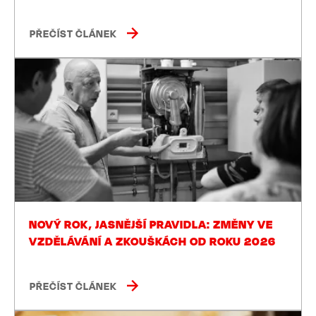
PŘEČÍST ČLÁNEK
NOVÝ ROK, JASNĚJŠÍ PRAVIDLA: ZMĚNY VE
VZDĚLÁVÁNÍ A ZKOUŠKÁCH OD ROKU 2026
PŘEČÍST ČLÁNEK