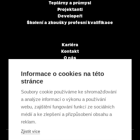
Teplárny a průmysl
Projektanti
Developeři
Školení a zkoušky profesní kvalifikace
Kariéra
Kontakt
O nás
Servisní partneři
Články a novinky
Informace o cookies na této
GDPR & Cookies
stránce
Obchodní podmínky
Ekologická recyklace
Soubory cookie používáme ke shromažďování
Projekty EU
a analýze informací o výkonu a používání
Intranet - Přihlášení
webu, zajištění fungování funkcí ze sociálních
Přihlášení
médií a ke zlepšení a přizpůsobení obsahu a
reklam.
Zjistit více