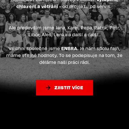
chlazení a větrání
- od projektu po servis.
Ale především jsme Jana, Karel, Pepa, Patrik, Petr,
Libor, Aleš, Lenka a další a další.
Všichni společně jsme
ENBRA.
Je nám spolu fajn,
máme stejné hodnoty. To se podepisuje na tom, že
děláme naši práci rádi.
ZJISTIT VÍCE