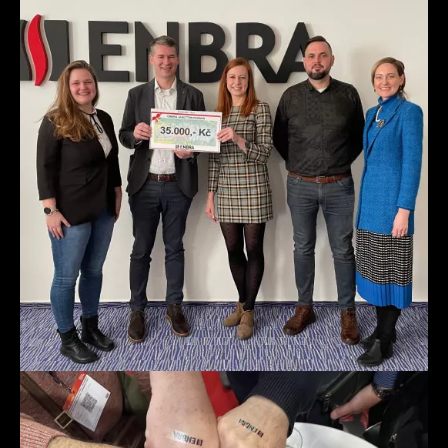
Prvorepublikový ples AOVT je místem setkání našich
přátel, obchodních partnerů i spolupracovníků.