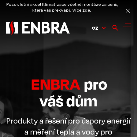
Přejít
Pozor, letní akce! Klimatizace včetně montáže za cenu,
k
která vás překvapí. Více
zde
.
hlavnímu
obsahu
CZ
ENBRA
pro
váš dům
Produkty a řešení pro úspory energií
a měření tepla a vody pro