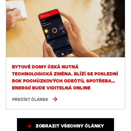
BYTOVÉ DOMY ČEKÁ NUTNÁ
TECHNOLOGICKÁ ZMĚNA. BLÍŽÍ SE POSLEDNÍ
ROK POCHŮZKOVÝCH ODEČTŮ, SPOTŘEBA
ENERGIÍ BUDE VIDITELNÁ ONLINE
PŘEČÍST ČLÁNEK
ZOBRAZIT VŠECHNY ČLÁNKY