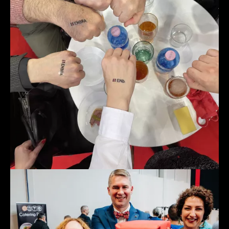
Pravidelně podporujeme neziskové organizace. Na
přelomu roku jsme se rozhodli zrealizovat finanční
sbírku na podporu činnosti
Občanské sdružení Logo
.