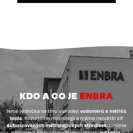
KDO A CO JE
ENBRA
Jsme jednička na trhu v prodeji
vodoměrů a měřičů
tepla
. Rozumíme metrologii a máme největší síť
autorizovaných metrologických středisek
. Umíme
nabídnout komplexní služby v oblasti
vytápění,