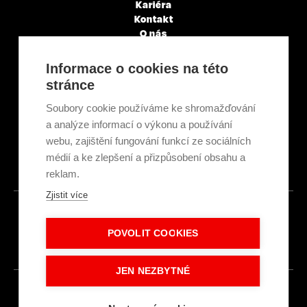
Kariéra
Kontakt
O nás
Servisní partneři
Články a novinky
Informace o cookies na této
GDPR & Cookies
stránce
Obchodní podmínky
Ekologická recyklace
Soubory cookie používáme ke shromažďování
Projekty EU
a analýze informací o výkonu a používání
Intranet - Přihlášení
webu, zajištění fungování funkcí ze sociálních
Přihlášení
médií a ke zlepšení a přizpůsobení obsahu a
reklam.
Zjistit více
© 2026
POVOLIT COOKIES
Made with
IN
LESENSKY.CZ
JEN NEZBYTNÉ