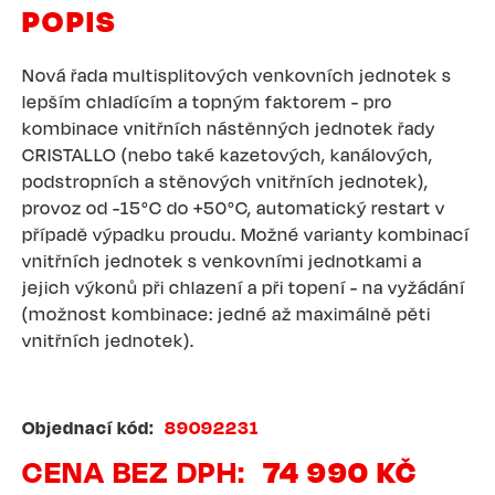
POPIS
Nová řada multisplitových venkovních jednotek s
lepším chladícím a topným faktorem - pro
kombinace vnitřních nástěnných jednotek řady
CRISTALLO (nebo také kazetových, kanálových,
podstropních a stěnových vnitřních jednotek),
provoz od -15°C do +50°C, automatický restart v
případě výpadku proudu. Možné varianty kombinací
vnitřních jednotek s venkovními jednotkami a
jejich výkonů při chlazení a při topení - na vyžádání
(možnost kombinace: jedné až maximálně pěti
vnitřních jednotek).
Objednací kód
89092231
CENA BEZ DPH
74 990 KČ