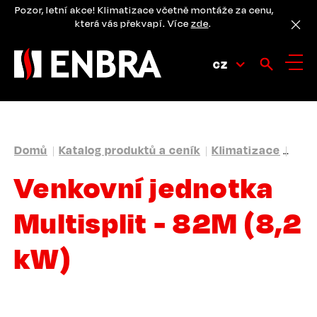
Přejít
Pozor, letní akce! Klimatizace včetně montáže za cenu,
k
která vás překvapí. Více
zde
.
hlavnímu
obsahu
CZ
DROBEČKOVÁ
Domů
Katalog produktů a ceník
Klimatizace
Mult
NAVIGACE
Venkovní jednotka
Multisplit - 82M (8,2
kW)