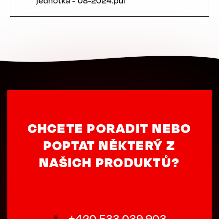
jednotka - 08-2024.pdf
CHCETE PORADIT NEBO
POPTAT NĚKTERÝ Z
NAŠICH PRODUKTŮ?
+420 533 039 903