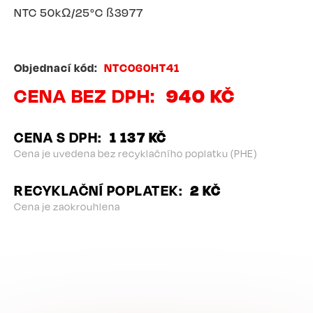
NTC 50kΩ/25°C ß3977
Objednací kód
NTC060HT41
CENA BEZ DPH
940 KČ
CENA S DPH
1 137 KČ
Cena je uvedena bez recyklačního poplatku (PHE)
RECYKLAČNÍ POPLATEK
2 KČ
Cena je zaokrouhlena