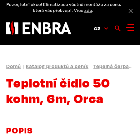
Přejít
Pozor, letní akce! Klimatizace včetně montáže za cenu,
k
která vás překvapí. Více
zde
.
hlavnímu
obsahu
CZ
DROBEČKOVÁ
Domů
Katalog produktů a ceník
Tepelná čerpadla
NAVIGACE
Teplotní čidlo 50
kohm, 6m, Orca
POPIS