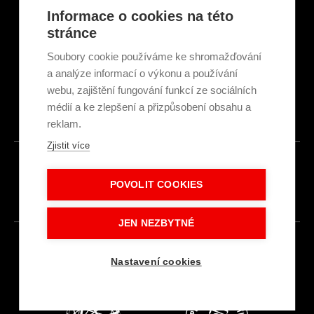
Články a novinky
Informace o cookies na této
GDPR & Cookies
stránce
Obchodní podmínky
Ekologická recyklace
Soubory cookie používáme ke shromažďování
Projekty EU
a analýze informací o výkonu a používání
Intranet - Přihlášení
webu, zajištění fungování funkcí ze sociálních
Přihlášení
médií a ke zlepšení a přizpůsobení obsahu a
reklam.
Zjistit více
© 2026
POVOLIT COOKIES
Made with
IN
LESENSKY.CZ
JEN NEZBYTNÉ
Nastavení cookies