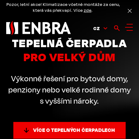
Přejít
Pozor, letní akce! Klimatizace včetně montáže za cenu,
k
která vás překvapí. Více
zde
.
hlavnímu
obsahu
CZ
TEPELNÁ ČERPADLA
PRO VELKÝ DŮM
Výkonné řešení pro bytové domy,
penziony nebo velké rodinné domy
s vyššími nároky.
VÍCE O TEPELNÝCH ČERPADLECH