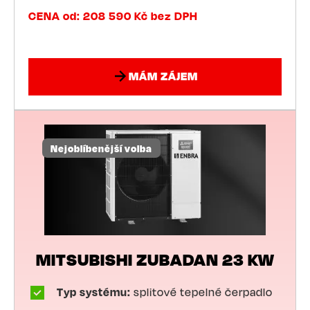
CENA od: 208 590 Kč bez DPH
MÁM ZÁJEM
Nejoblíbenější volba
MITSUBISHI ZUBADAN 23 KW
Typ systému:
splitové tepelné čerpadlo