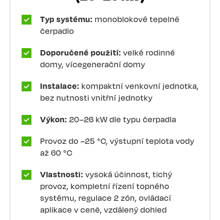
Typ systému:
monoblokové tepelné
čerpadlo
Doporučené použití:
velké rodinné
domy, vícegenerační domy
Instalace:
kompaktní venkovní jednotka,
bez nutnosti vnitřní jednotky
Výkon:
20–26 kW dle typu čerpadla
Provoz do –25 °C, výstupní teplota vody
až 60 °C
Vlastnosti:
vysoká účinnost, tichý
provoz, kompletní řízení topného
systému, regulace 2 zón, ovládací
aplikace v ceně, vzdálený dohled