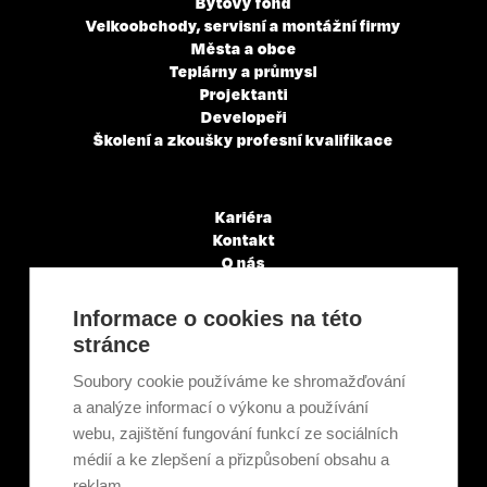
Bytový fond
Velkoobchody, servisní a montážní firmy
Města a obce
Teplárny a průmysl
Projektanti
Developeři
Školení a zkoušky profesní kvalifikace
Kariéra
Kontakt
O nás
Servisní partneři
Články a novinky
Informace o cookies na této
GDPR & Cookies
stránce
Obchodní podmínky
Ekologická recyklace
Soubory cookie používáme ke shromažďování
Projekty EU
a analýze informací o výkonu a používání
Intranet - Přihlášení
webu, zajištění fungování funkcí ze sociálních
Přihlášení
médií a ke zlepšení a přizpůsobení obsahu a
reklam.