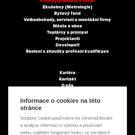
Katalog produktů a ceník
Zkušebny (Metrologie)
Bytový fond
Velkoobchody, servisní a montážní firmy
Města a obce
Teplárny a průmysl
Projektanti
Developeři
Školení a zkoušky profesní kvalifikace
Kariéra
Kontakt
O nás
Servisní partneři
Články a novinky
Informace o cookies na této
GDPR & Cookies
stránce
Obchodní podmínky
Ekologická recyklace
Soubory cookie používáme ke shromažďování
Projekty EU
a analýze informací o výkonu a používání
Intranet - Přihlášení
webu, zajištění fungování funkcí ze sociálních