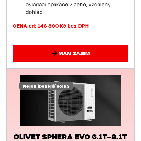
ovládací aplikace v ceně, vzdálený
dohled
CENA od: 146 390 Kč bez DPH
MÁM ZÁJEM
Nejoblíbenější volba
CLIVET SPHERA EVO 6.1T–8.1T