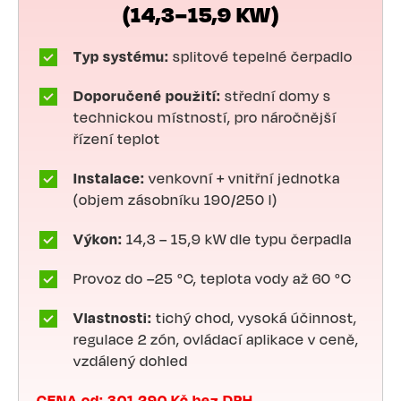
(14,3–15,9 KW)
Typ systému:
splitové tepelné čerpadlo
Doporučené použití:
střední domy s
technickou místností, pro náročnější
řízení teplot
Instalace:
venkovní + vnitřní jednotka
(objem zásobníku 190/250 l)
Výkon:
14,3 – 15,9 kW dle typu čerpadla
Provoz do –25 °C, teplota vody až 60 °C
Vlastnosti:
tichý chod, vysoká účinnost,
regulace 2 zón, ovládací aplikace v ceně,
vzdálený dohled
CENA od: 301 290 Kč bez DPH