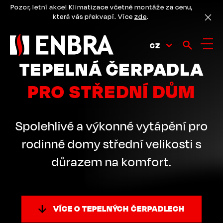
Přejít
Pozor, letní akce! Klimatizace včetně montáže za cenu,
k
která vás překvapí. Více
zde
.
hlavnímu
obsahu
CZ
TEPELNÁ ČERPADLA
PRO STŘEDNÍ DŮM
Spolehlivé a výkonné vytápění pro
rodinné domy střední velikosti s
důrazem na komfort.
VÍCE O TEPELNÝCH ČERPADLECH