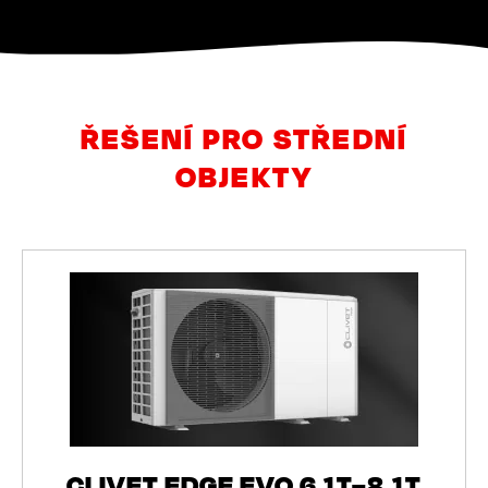
ŘEŠENÍ PRO STŘEDNÍ
OBJEKTY
CLIVET EDGE EVO 6.1T–8.1T