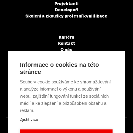
Projektanti
Developeři
Školení a zkoušky profesní kvalifikace
Kariéra
Kontakt
O nás
Servisní partneři
Články a novinky
Informace o cookies na této
GDPR & Cookies
stránce
Obchodní podmínky
Ekologická recyklace
Soubory cookie používáme ke shromažďování
Projekty EU
a analýze informací o výkonu a používání
Intranet - Přihlášení
webu, zajištění fungování funkcí ze sociálních
Přihlášení
médií a ke zlepšení a přizpůsobení obsahu a
reklam.
Zjistit více
© 2026