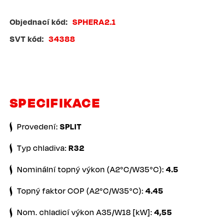
Objednací kód
SPHERA2.1
SVT kód
34388
SPECIFIKACE
Provedení:
SPLIT
Typ chladiva:
R32
Nominální topný výkon (A2°C/W35°C):
4.5
Topný faktor COP (A2°C/W35°C):
4.45
Nom. chladicí výkon A35/W18 [kW]:
4,55