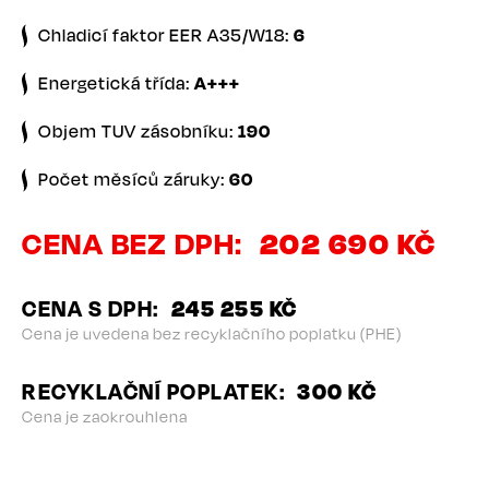
Chladicí faktor EER A35/W18:
6
Energetická třída:
A+++
Objem TUV zásobníku:
190
Počet měsíců záruky:
60
CENA BEZ DPH
202 690 KČ
CENA S DPH
245 255 KČ
Cena je uvedena bez recyklačního poplatku (PHE)
RECYKLAČNÍ POPLATEK
300 KČ
Cena je zaokrouhlena