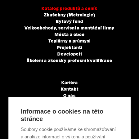
Katalog produktů a ceník
Zkušebny (Metrologie)
Bytový fond
Velkoobchody, servisní a montážní firmy
Města a obce
Teplárny a průmysl
Projektanti
Developeři
Školení a zkoušky profesní kvalifikace
Kariéra
Kontakt
O nás
Servisní partneři
Články a novinky
Informace o cookies na této
GDPR & Cookies
stránce
Obchodní podmínky
Ekologická recyklace
Soubory cookie používáme ke shromažďování
Projekty EU
a analýze informací o výkonu a používání