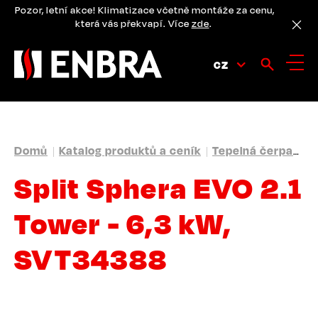
Přejít
Pozor, letní akce! Klimatizace včetně montáže za cenu,
k
která vás překvapí. Více
zde
.
hlavnímu
obsahu
CZ
DROBEČKOVÁ
Domů
Katalog produktů a ceník
Tepelná čerpadla
NAVIGACE
Split Sphera EVO 2.1
Tower - 6,3 kW,
SVT34388