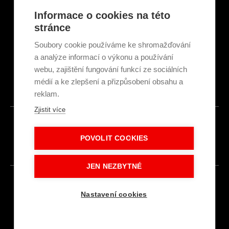
Články a novinky
Informace o cookies na této
GDPR & Cookies
stránce
Obchodní podmínky
Ekologická recyklace
Soubory cookie používáme ke shromažďování
Projekty EU
a analýze informací o výkonu a používání
Intranet - Přihlášení
webu, zajištění fungování funkcí ze sociálních
Přihlášení
médií a ke zlepšení a přizpůsobení obsahu a
reklam.
Zjistit více
© 2026
POVOLIT COOKIES
Made with
IN
LESENSKY.CZ
JEN NEZBYTNÉ
Nastavení cookies