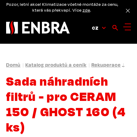
Přejít
Pozor, letní akce! Klimatizace včetně montáže za cenu,
k
která vás překvapí. Více
zde
.
hlavnímu
obsahu
CZ
DROBEČKOVÁ
Domů
Katalog produktů a ceník
Rekuperace
Přís
NAVIGACE
Sada náhradních
filtrů - pro CERAM
150 / GHOST 160 (4
ks)