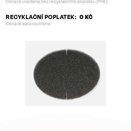
Cena je uvedena bez recyklačního poplatku (PHE)
RECYKLAČNÍ POPLATEK
0 KČ
Cena je zaokrouhlena