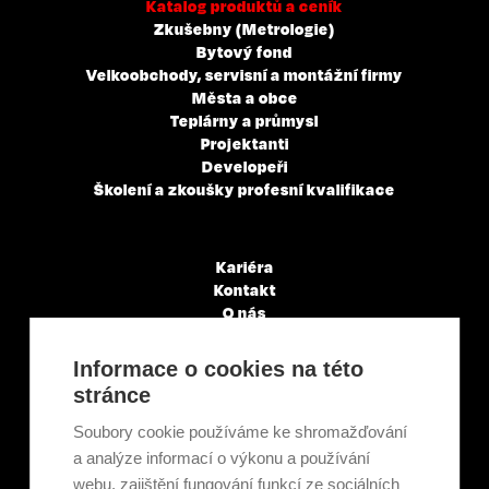
Katalog produktů a ceník
Zkušebny (Metrologie)
Bytový fond
Velkoobchody, servisní a montážní firmy
Města a obce
Teplárny a průmysl
Projektanti
Developeři
Školení a zkoušky profesní kvalifikace
Kariéra
Kontakt
O nás
Servisní partneři
Články a novinky
Informace o cookies na této
GDPR & Cookies
stránce
Obchodní podmínky
Ekologická recyklace
Soubory cookie používáme ke shromažďování
Projekty EU
a analýze informací o výkonu a používání
Intranet - Přihlášení
webu, zajištění fungování funkcí ze sociálních