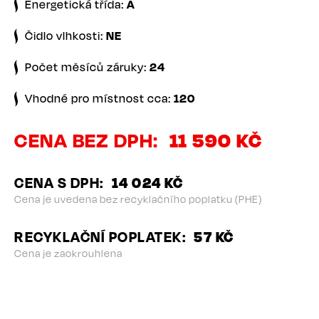
Energetická třída:
A
Čidlo vlhkosti:
NE
Počet měsíců záruky:
24
Vhodné pro místnost cca:
120
CENA BEZ DPH
11 590 KČ
CENA S DPH
14 024 KČ
Cena je uvedena bez recyklačního poplatku (PHE)
RECYKLAČNÍ POPLATEK
57 KČ
Cena je zaokrouhlena