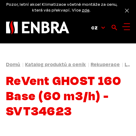
Přejít
Pozor, letní akce! Klimatizace včetně montáže za cenu,
k
která vás překvapí. Více
zde
.
hlavnímu
obsahu
CZ
DROBEČKOVÁ
Domů
Katalog produktů a ceník
Rekuperace
Lokální rekuperační jednotky ReVent
NAVIGACE
ReVent GHOST 160
Base (60 m3/h) -
SVT34623