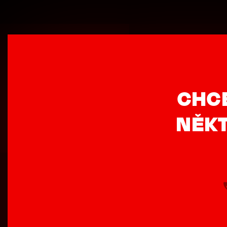
CHC
NĚKT