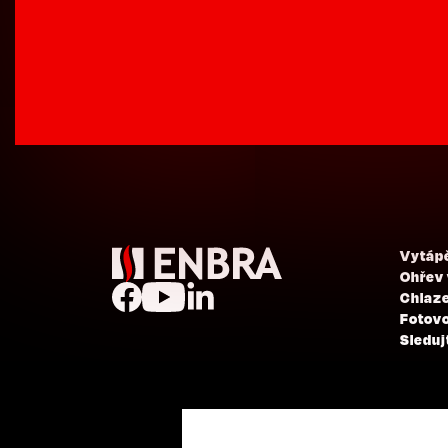
Vytáp
Ohřev
Chlaze
Fotovo
Sleduj