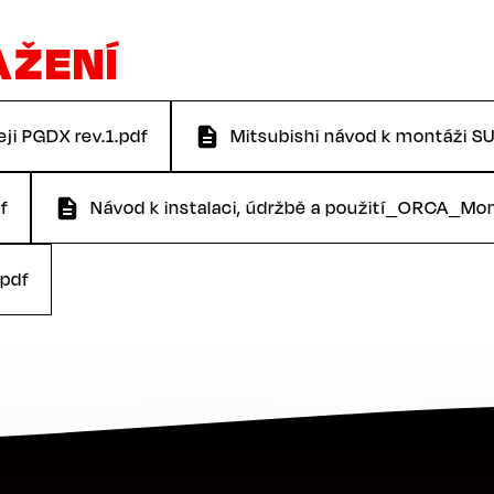
AŽENÍ
ji PGDX rev.1.pdf
Mitsubishi návod k montáži SU
f
Návod k instalaci, údržbě a použití_ORCA_
.pdf