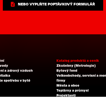
NEBO VYPLŇTE POPTÁVKOVÝ FORMULÁŘ
ění
Katalog produktů a ceník
 vody
Zkušebny (Metrologie)
ní a zdravý vzduch
Bytový fond
ltaika
Velkoobchody, servisní a mo
te spotřebu v bytě
firmy
Města a obce
Teplárny a průmysl
Projektanti
Developeři
Školení a zkoušky profesní