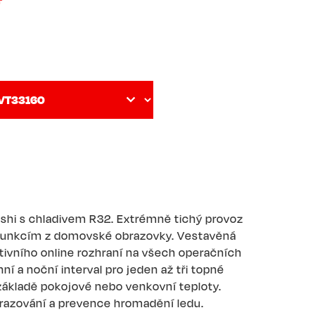
shi s chladivem R32. Extrémně tichý provoz
m funkcím z domovské obrazovky. Vestavěná
tivního online rozhraní na všech operačních
í a noční interval pro jeden až tři topné
základě pokojové nebo venkovní teploty.
razování a prevence hromadění ledu.