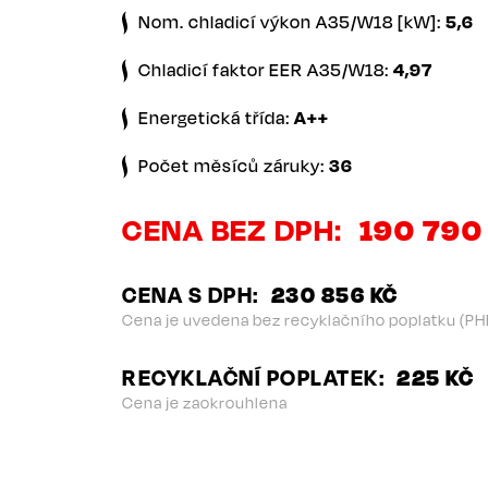
Nom. chladicí výkon A35/W18 [kW]:
5,6
Chladicí faktor EER A35/W18:
4,97
Energetická třída:
A++
Počet měsíců záruky:
36
CENA BEZ DPH
190 790
CENA S DPH
230 856 KČ
Cena je uvedena bez recyklačního poplatku (PH
RECYKLAČNÍ POPLATEK
225 KČ
Cena je zaokrouhlena