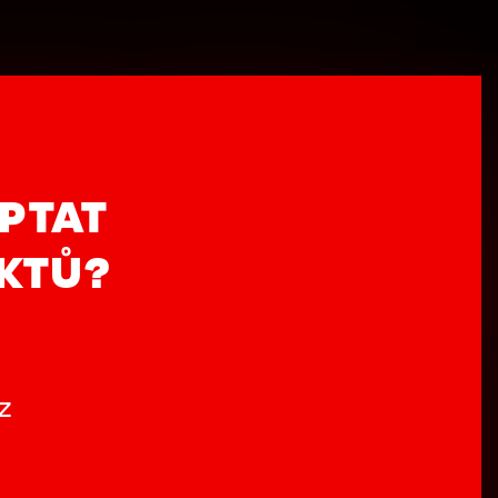
PTAT
UKTŮ?
z