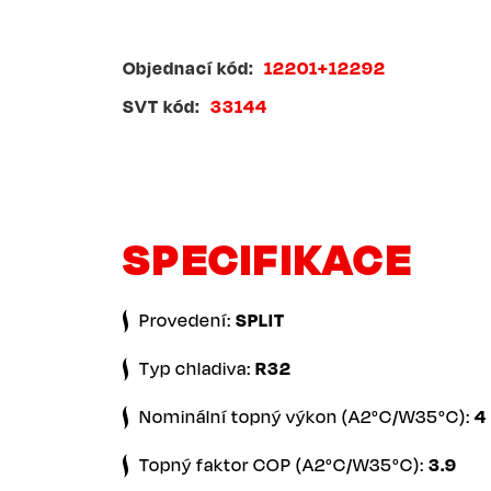
Objednací kód
12201+12292
SVT kód
33144
SPECIFIKACE
Provedení:
SPLIT
Typ chladiva:
R32
Nominální topný výkon (A2°C/W35°C):
4
Topný faktor COP (A2°C/W35°C):
3.9