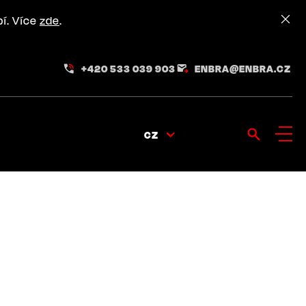
pí. Více
zde
.
+420 533 039 903
ENBRA@ENBRA.CZ
CZ