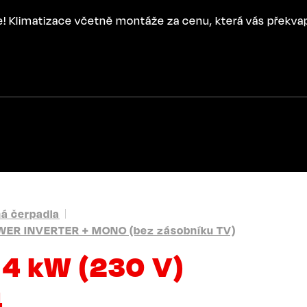
ce! Klimatizace včetně montáže za cenu, která vás překva
ná čerpadla
ER INVERTER + MONO (bez zásobníku TV)
 4 kW (230 V)
4