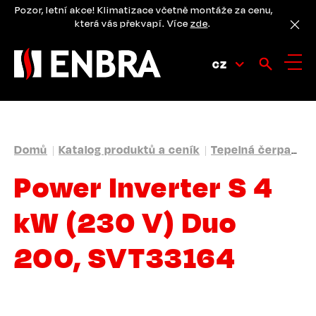
Přejít
Pozor, letní akce! Klimatizace včetně montáže za cenu,
k
která vás překvapí. Více
zde
.
hlavnímu
obsahu
CZ
DROBEČKOVÁ
Domů
Katalog produktů a ceník
Tepelná čerpadla
NAVIGACE
Power Inverter S 4
kW (230 V) Duo
200, SVT33164