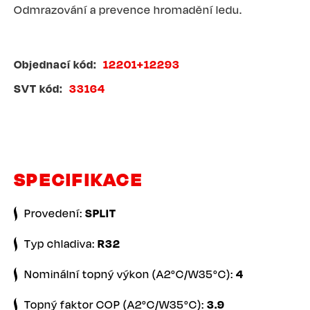
Odmrazování a prevence hromadění ledu.
Objednací kód
12201+12293
SVT kód
33164
SPECIFIKACE
Provedení:
SPLIT
Typ chladiva:
R32
Nominální topný výkon (A2°C/W35°C):
4
Topný faktor COP (A2°C/W35°C):
3.9