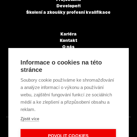
Developeři
Školení a zkoušky profesní kvalifikace
Kariéra
Kontakt
O nás
Servisní partneři
Články a novinky
Informace o cookies na této
GDPR & Cookies
stránce
Obchodní podmínky
Ekologická recyklace
Soubory cookie používáme ke shromažďování
Projekty EU
a analýze informací o výkonu a používání
Intranet - Přihlášení
webu, zajištění fungování funkcí ze sociálních
Přihlášení
médií a ke zlepšení a přizpůsobení obsahu a
reklam.
Zjistit více
© 2026
POVOLIT COOKIES