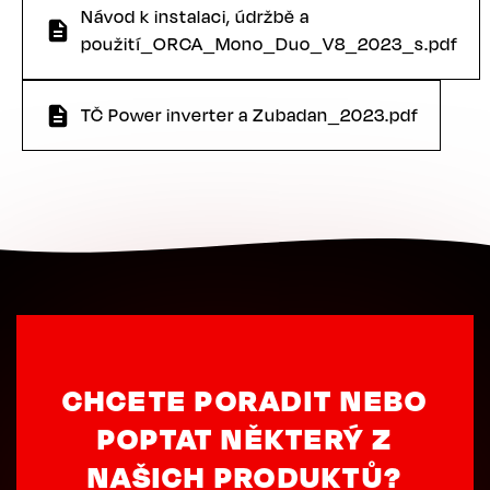
Návod k instalaci, údržbě a
použití_ORCA_Mono_Duo_V8_2023_s.pdf
TČ Power inverter a Zubadan_2023.pdf
CHCETE PORADIT NEBO
POPTAT NĚKTERÝ Z
NAŠICH PRODUKTŮ?