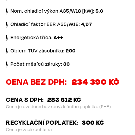
Nom. chladicí výkon A35/W18 [kW]:
5,6
Chladicí faktor EER A35/W18:
4,97
Energetická třída:
A++
Objem TUV zásobníku:
200
Počet měsíců záruky:
36
CENA BEZ DPH
234 390 KČ
CENA S DPH
283 612 KČ
Cena je uvedena bez recyklačního poplatku (PHE)
RECYKLAČNÍ POPLATEK
300 KČ
Cena je zaokrouhlena