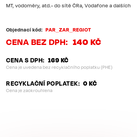
MT, vodoměry, atd.- do sítě ČRa, Vodafone a dalších
Objednací kód
PAR_ZAR_REGIOT
CENA BEZ DPH
140 KČ
CENA S DPH
169 KČ
Cena je uvedena bez recyklačního poplatku (PHE)
RECYKLAČNÍ POPLATEK
0 KČ
Cena je zaokrouhlena