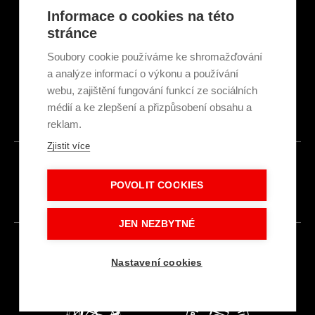
Články a novinky
Informace o cookies na této
GDPR & Cookies
stránce
Obchodní podmínky
Ekologická recyklace
Soubory cookie používáme ke shromažďování
Projekty EU
a analýze informací o výkonu a používání
Intranet - Přihlášení
webu, zajištění fungování funkcí ze sociálních
Přihlášení
médií a ke zlepšení a přizpůsobení obsahu a
reklam.
Zjistit více
© 2026
POVOLIT COOKIES
Made with
IN
LESENSKY.CZ
JEN NEZBYTNÉ
Nastavení cookies