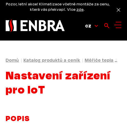
Přejít
Pozor, letní akce! Klimatizace včetně montáže za cenu,
k
která vás překvapí. Více
zde
.
hlavnímu
obsahu
CZ
DROBEČKOVÁ
Domů
Katalog produktů a ceník
Měřiče tepla
Par
NAVIGACE
Nastavení zařízení
pro IoT
POPIS