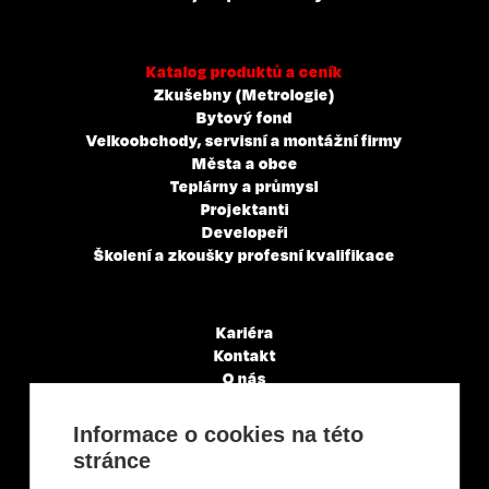
Katalog produktů a ceník
Zkušebny (Metrologie)
Bytový fond
Velkoobchody, servisní a montážní firmy
Města a obce
Teplárny a průmysl
Projektanti
Developeři
Školení a zkoušky profesní kvalifikace
Kariéra
Kontakt
O nás
Servisní partneři
Články a novinky
Informace o cookies na této
GDPR & Cookies
stránce
Obchodní podmínky