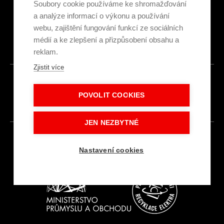
Ekologická recyklace
Soubory cookie používáme ke shromažďování
Projekty EU
a analýze informací o výkonu a používání
Intranet - Přihlášení
webu, zajištění fungování funkcí ze sociálních
Přihlášení
médií a ke zlepšení a přizpůsobení obsahu a
reklam.
Zjistit více
© 2026
POVOLIT COOKIES
Made with
IN
LESENSKY.CZ
JEN NEZBYTNÉ
Nastavení cookies