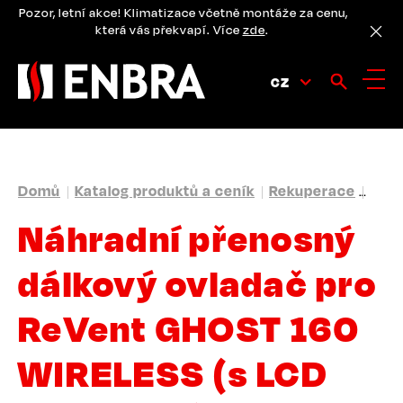
Přejít
Pozor, letní akce! Klimatizace včetně montáže za cenu,
k
která vás překvapí. Více
zde
.
hlavnímu
obsahu
CZ
DROBEČKOVÁ
Domů
Katalog produktů a ceník
Rekuperace
Přís
NAVIGACE
Náhradní přenosný
dálkový ovladač pro
ReVent GHOST 160
WIRELESS (s LCD