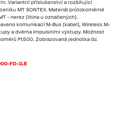
 Variantní příslušenství a rozšiřující
i ceníku MT SONTEX. Materiál průtokoměrné
T - nerez (litina u označených).
baveno komunikací M-Bus (kabel), Wireless M-
stupy a dvěma impulsními výstupy. Možnost
ploměrů Pt500. Zobrazovaná jednotka GJ.
00-FD-1LE