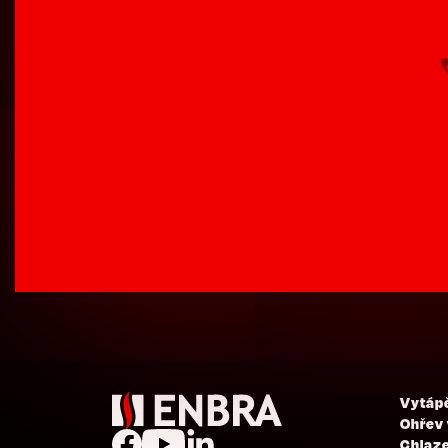
Vytáp
Ohřev
Chlaze