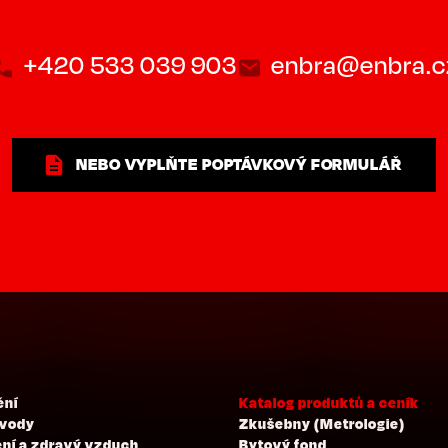
+420 533 039 903
enbra@enbra.c
NEBO VYPLŇTE POPTÁVKOVÝ FORMULÁŘ
ění
Katalog produktů a ceník
 vody
Zkušebny (Metrologie)
ní a zdravý vzduch
Bytový fond