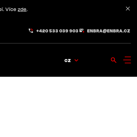
pí. Více
zde
.
+420 533 039 903
ENBRA@ENBRA.CZ
CZ