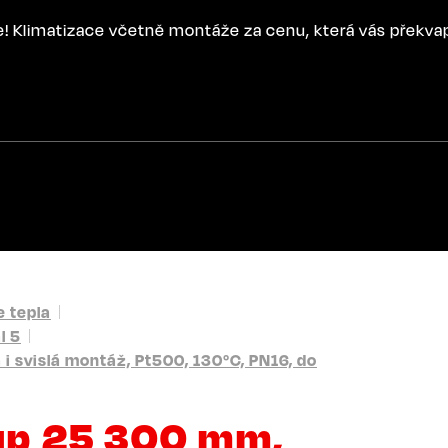
ce! Klimatizace včetně montáže za cenu, která vás překva
 tepla
l 5
i svislá montáž, Pt500, 130°C, PN16, do
qp 25 300 mm,