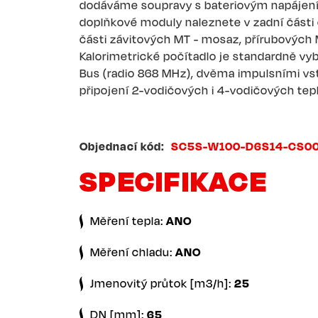
dodáváme soupravy s bateriovým napájením.
doplňkové moduly naleznete v zadní část
části závitových MT - mosaz, přírubových M
Kalorimetrické počítadlo je standardně vy
Bus (radio 868 MHz), dvěma impulsními v
připojení 2-vodičových i 4-vodičových te
Objednací kód
SC5S-W100-D6S14-CS00
SPECIFIKACE
Měření tepla:
ANO
Měření chladu:
ANO
Jmenovitý průtok [m3/h]:
25
DN [mm]:
65