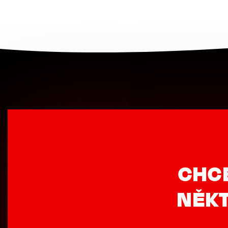
CHC
NĚKT