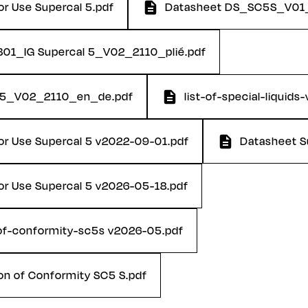
or Use Supercal 5.pdf
Datasheet DS_SC5S_V01
P301_IG Supercal 5_V02_2110_plié.pdf
al 5_V02_2110_en_de.pdf
list-of-special-liquid
for Use Supercal 5 v2022-09-01.pdf
Datasheet S
for Use Supercal 5 v2026-05-18.pdf
-of-conformity-sc5s v2026-05.pdf
on of Conformity SC5 S.pdf