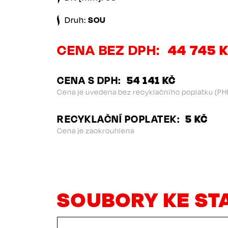
Druh:
SOU
CENA BEZ DPH
44 745 
CENA S DPH
54 141 KČ
Cena je uvedena bez recyklačního poplatku (PH
RECYKLAČNÍ POPLATEK
5 KČ
Cena je zaokrouhlena
SOUBORY KE ST