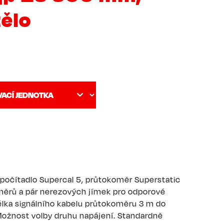
tělo
 počítadlo Supercal 5, průtokoměr Superstatic
měrů a pár nerezových jímek pro odporové
élka signálního kabelu průtokoměru 3 m do
ožnost volby druhu napájení. Standardně