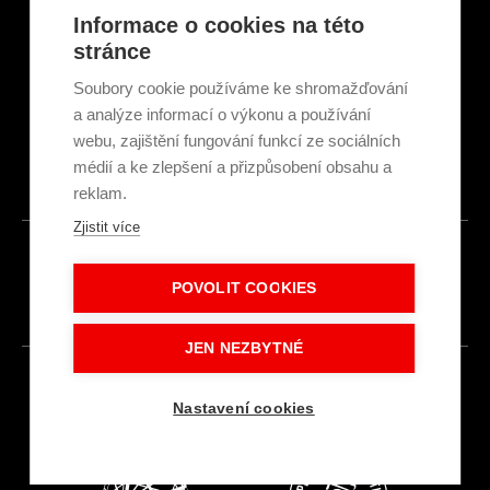
Články a novinky
Informace o cookies na této
GDPR & Cookies
stránce
Obchodní podmínky
Ekologická recyklace
Soubory cookie používáme ke shromažďování
Projekty EU
a analýze informací o výkonu a používání
Intranet - Přihlášení
webu, zajištění fungování funkcí ze sociálních
Přihlášení
médií a ke zlepšení a přizpůsobení obsahu a
reklam.
Zjistit více
© 2026
POVOLIT COOKIES
Made with
IN
LESENSKY.CZ
JEN NEZBYTNÉ
Nastavení cookies