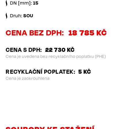
DN [mm]:
15
Druh:
SOU
CENA BEZ DPH
18 785 KČ
CENA S DPH
22 730 KČ
Cena je uvedena bez recyklačního poplatku (PHE)
RECYKLAČNÍ POPLATEK
5 KČ
Cena je zaokrouhlena