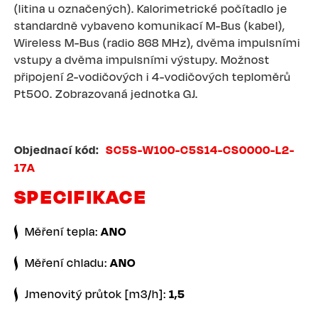
(litina u označených). Kalorimetrické počítadlo je
standardně vybaveno komunikací M-Bus (kabel),
Wireless M-Bus (radio 868 MHz), dvěma impulsními
vstupy a dvěma impulsními výstupy. Možnost
připojení 2-vodičových i 4-vodičových teploměrů
Pt500. Zobrazovaná jednotka GJ.
Objednací kód
SC5S-W100-C5S14-CS0000-L2-
17A
SPECIFIKACE
Měření tepla:
ANO
Měření chladu:
ANO
Jmenovitý průtok [m3/h]:
1,5