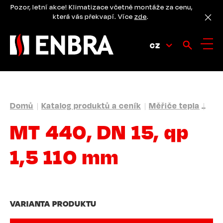
Přejít
Pozor, letní akce! Klimatizace včetně montáže za cenu,
k
která vás překvapí. Více
zde
.
hlavnímu
obsahu
CZ
DROBEČKOVÁ
Domů
Katalog produktů a ceník
Měřiče tepla
Ses
NAVIGACE
MT 440, DN 15, qp
1,5 110 mm
VARIANTA PRODUKTU