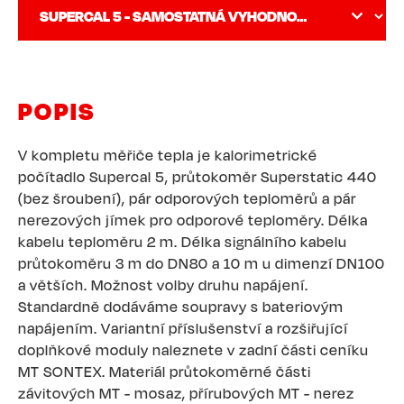
POPIS
V kompletu měřiče tepla je kalorimetrické
počítadlo Supercal 5, průtokoměr Superstatic 440
(bez šroubení), pár odporových teploměrů a pár
nerezových jímek pro odporové teploměry. Délka
kabelu teploměru 2 m. Délka signálního kabelu
průtokoměru 3 m do DN80 a 10 m u dimenzí DN100
a větších. Možnost volby druhu napájení.
Standardně dodáváme soupravy s bateriovým
napájením. Variantní příslušenství a rozšiřující
doplňkové moduly naleznete v zadní části ceníku
MT SONTEX. Materiál průtokoměrné části
závitových MT - mosaz, přírubových MT - nerez