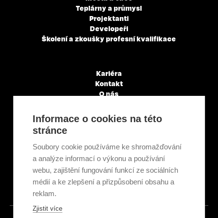
Teplárny a průmysl
Projektanti
Developeři
Školení a zkoušky profesní kvalifikace
Kariéra
Kontakt
O nás
Servisní partneři
Články a novinky
Informace o cookies na této
GDPR & Cookies
stránce
Obchodní podmínky
Ekologická recyklace
Soubory cookie používáme ke shromažďování
Projekty EU
a analýze informací o výkonu a používání
Intranet - Přihlášení
webu, zajištění fungování funkcí ze sociálních
Přihlášení
médií a ke zlepšení a přizpůsobení obsahu a
reklam.
Zjistit více