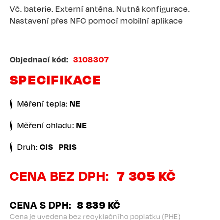
Vč. baterie. Externí anténa. Nutná konfigurace.
Nastavení přes NFC pomocí mobilní aplikace
Objednací kód
3108307
SPECIFIKACE
Měření tepla:
NE
Měření chladu:
NE
Druh:
CIS_PRIS
CENA BEZ DPH
7 305 KČ
CENA S DPH
8 839 KČ
Cena je uvedena bez recyklačního poplatku (PHE)