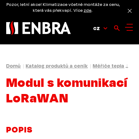
Přejít
Pozor, letní akce! Klimatizace včetně montáže za cenu,
k
která vás překvapí. Více
zde
.
hlavnímu
obsahu
CZ
DROBEČKOVÁ
Domů
Katalog produktů a ceník
Měřiče tepla
Mod
NAVIGACE
Modul s komunikací
LoRaWAN
POPIS