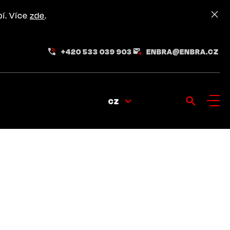
pí. Více
zde
.
+420 533 039 903
ENBRA@ENBRA.CZ
CZ