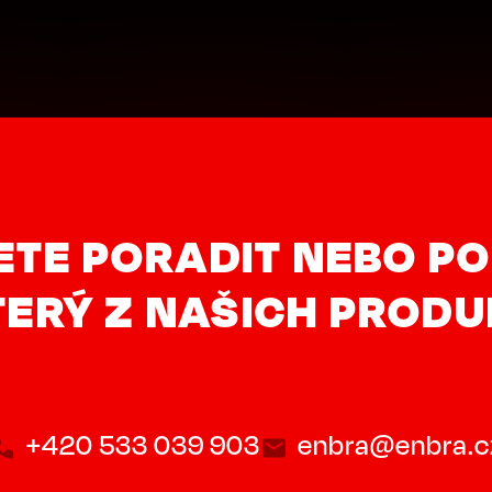
ETE PORADIT NEBO PO
ERÝ Z NAŠICH PROD
+420 533 039 903
enbra@enbra.c