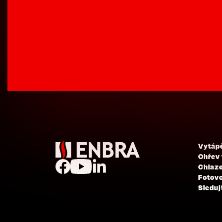
Vytáp
Ohřev
Chlaze
Fotovo
Sleduj