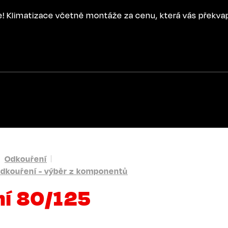
ce! Klimatizace včetně montáže za cenu, která vás překva
Odkouření
dkouření - výběr z komponentů
ní 80/125