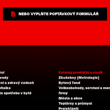
NEBO VYPLŇTE POPTÁVKOVÝ FORMULÁŘ
ění
Katalog produktů a ceník
 vody
Zkušebny (Metrologie)
ní a zdravý vzduch
Bytový fond
ltaika
Velkoobchody, servisní a mo
te spotřebu v bytě
firmy
Města a obce
Teplárny a průmysl
Projektanti