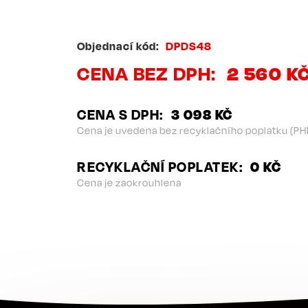
Objednací kód
DPDS48
CENA BEZ DPH
2 560 K
CENA S DPH
3 098 KČ
Cena je uvedena bez recyklačního poplatku (PH
RECYKLAČNÍ POPLATEK
0 KČ
Cena je zaokrouhlena