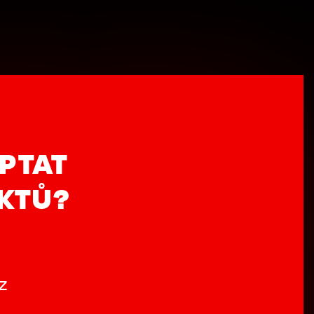
PTAT
UKTŮ?
z