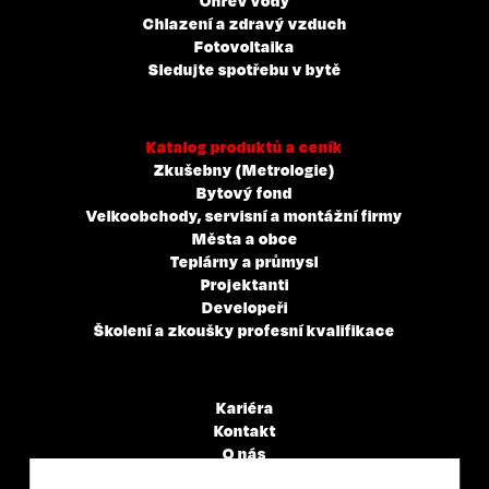
Ohřev vody
Chlazení a zdravý vzduch
Fotovoltaika
Sledujte spotřebu v bytě
Katalog produktů a ceník
Zkušebny (Metrologie)
Bytový fond
Velkoobchody, servisní a montážní firmy
Města a obce
Teplárny a průmysl
Projektanti
Developeři
Školení a zkoušky profesní kvalifikace
Kariéra
Kontakt
O nás
Servisní partneři