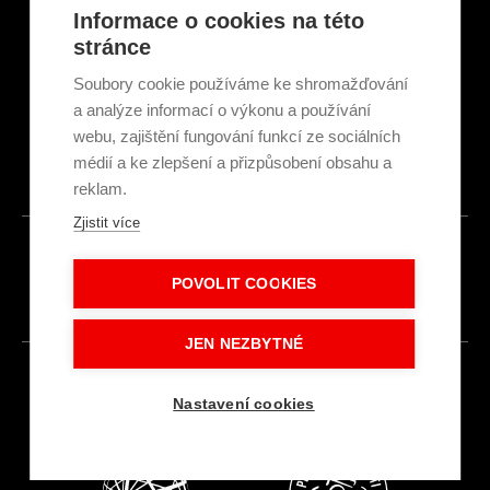
Články a novinky
Informace o cookies na této
GDPR & Cookies
stránce
Obchodní podmínky
Ekologická recyklace
Soubory cookie používáme ke shromažďování
Projekty EU
a analýze informací o výkonu a používání
Intranet - Přihlášení
webu, zajištění fungování funkcí ze sociálních
Přihlášení
médií a ke zlepšení a přizpůsobení obsahu a
reklam.
Zjistit více
© 2026
POVOLIT COOKIES
Made with
IN
LESENSKY.CZ
JEN NEZBYTNÉ
Nastavení cookies