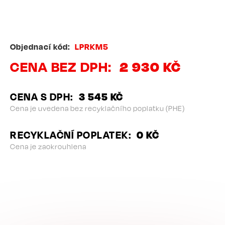
Objednací kód
LPRKM5
CENA BEZ DPH
2 930 KČ
CENA S DPH
3 545 KČ
Cena je uvedena bez recyklačního poplatku (PHE)
RECYKLAČNÍ POPLATEK
0 KČ
Cena je zaokrouhlena