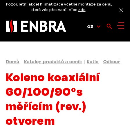
Přejít
Pozor, letní akce! Klimatizace včetně montáže za cenu,
k
která vás překvapí. Více
zde
.
hlavnímu
obsahu
CZ
DROBEČKOVÁ
Domů
Katalog produktů a ceník
Kotle
Odkouření
NAVIGACE
Koleno koaxiální
60/100/90°s
měřícím (rev.)
otvorem