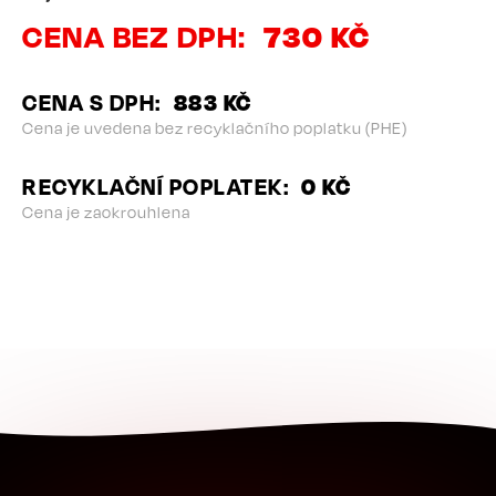
CENA BEZ DPH
730 KČ
CENA S DPH
883 KČ
Cena je uvedena bez recyklačního poplatku (PHE)
RECYKLAČNÍ POPLATEK
0 KČ
Cena je zaokrouhlena