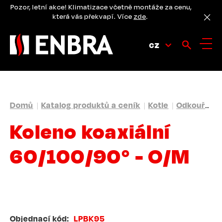
Přejít
Pozor, letní akce! Klimatizace včetně montáže za cenu,
k
která vás překvapí. Více
zde
.
hlavnímu
obsahu
CZ
DROBEČKOVÁ
Domů
Katalog produktů a ceník
Kotle
Odkouření
NAVIGACE
Koleno koaxiální
60/100/90° - O/M
Objednací kód
LPBK95