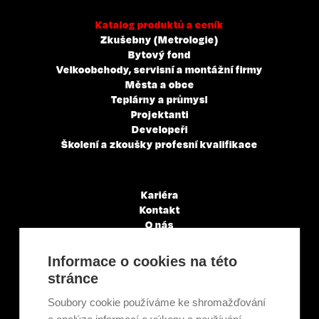
Katalog produktů a ceník
Zkušebny (Metrologie)
Bytový fond
Velkoobchody, servisní a montážní firmy
Města a obce
Teplárny a průmysl
Projektanti
Developeři
Školení a zkoušky profesní kvalifikace
Kariéra
Kontakt
O nás
Servisní partneři
Články a novinky
Informace o cookies na této
GDPR & Cookies
stránce
Obchodní podmínky
Ekologická recyklace
Soubory cookie používáme ke shromažďování
Projekty EU