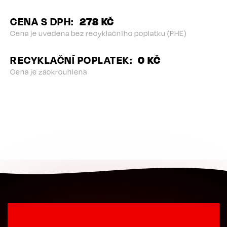
CENA S DPH
278 KČ
Cena je uvedena bez recyklačního poplatku (PHE)
RECYKLAČNÍ POPLATEK
0 KČ
Cena je zaokrouhlena