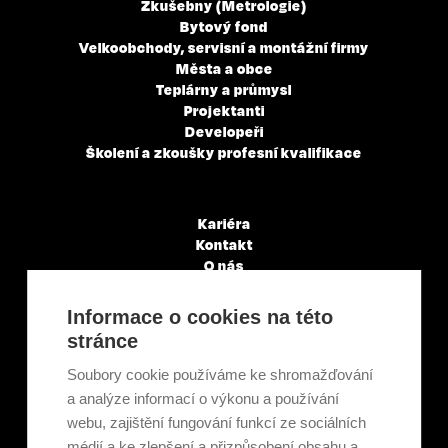
Zkušebny (Metrologie)
Bytový fond
Velkoobchody, servisní a montážní firmy
Města a obce
Teplárny a průmysl
Projektanti
Developeři
Školení a zkoušky profesní kvalifikace
Kariéra
Kontakt
O nás
Servisní partneři
Články a novinky
Informace o cookies na této
GDPR & Cookies
stránce
Obchodní podmínky
Ekologická recyklace
Soubory cookie používáme ke shromažďování
Projekty EU
a analýze informací o výkonu a používání
Intranet - Přihlášení
webu, zajištění fungování funkcí ze sociálních
Přihlášení
médií a ke zlepšení a přizpůsobení obsahu a