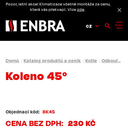
Přejít
Pozor, letní akce! Klimatizace včetně montáže za cenu,
k
která vás překvapí. Více
zde
.
hlavnímu
obsahu
CZ
DROBEČKOVÁ
Domů
Katalog produktů a ceník
Kotle
Odkouření
NAVIGACE
Koleno 45°
Objednací kód
8K45
CENA BEZ DPH
230 KČ