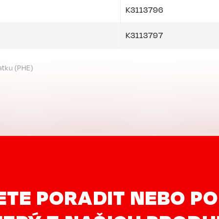
K3113796
K3113797
atku (PHE)
ETE PORADIT NEBO PO