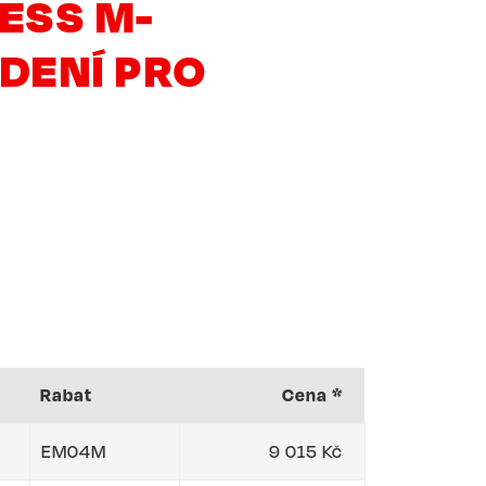
ESS M-
DENÍ PRO
Rabat
Cena *
EM04M
9 015 Kč