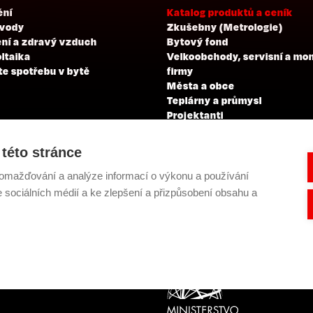
ění
Katalog produktů a ceník
 vody
Zkušebny (Metrologie)
ní a zdravý vzduch
Bytový fond
ltaika
Velkoobchody, servisní a mo
te spotřebu v bytě
firmy
Města a obce
Teplárny a průmysl
Projektanti
Developeři
Školení a zkoušky profesní
této stránce
kvalifikace
omažďování a analýze informací o výkonu a používání
e sociálních médií a ke zlepšení a přizpůsobení obsahu a