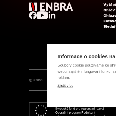
Vytáp
Ohřev
Chlaze
Fotovo
Sleduj
Informace o cookies na 
Soubory cookie používáme ke shr
webu, zajištění fungování funkcí z
reklam.
© 2026
Zjistit více