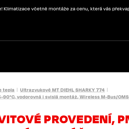
ce! Klimatizace včetně montáže za cenu, která vás překva
 tepla
Ultrazvukové MT DIEHL SHARKY 774
5-90°C, vodorovná i svislá montáž, Wireless M-Bus/OMS
VITOVÉ PROVEDENÍ, PN