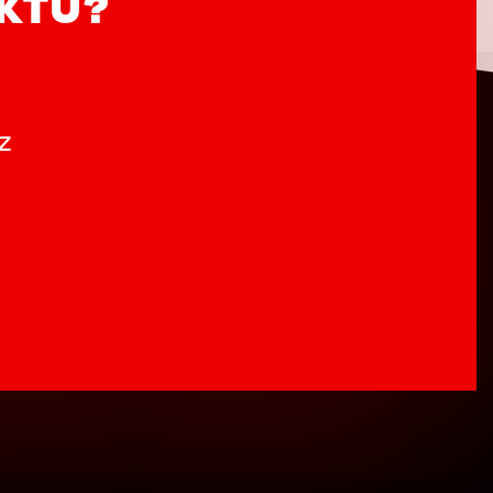
UKTŮ?
z