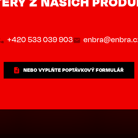
ERÝ Z NAŠICH PROD
+420 533 039 903
enbra@enbra.c
NEBO VYPLŇTE POPTÁVKOVÝ FORMULÁŘ