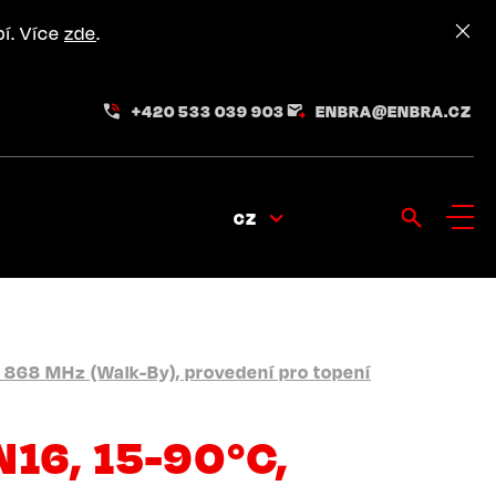
pí. Více
zde
.
+420 533 039 903
ENBRA@ENBRA.CZ
CZ
 868 MHz (Walk-By), provedení pro topení
16, 15-90°C,