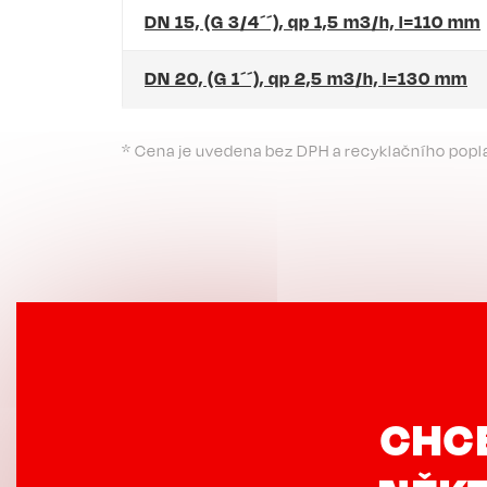
DN 15, (G 3/4´´), qp 1,5 m3/h, l=110 mm
DN 20, (G 1´´), qp 2,5 m3/h, l=130 mm
* Cena je uvedena bez DPH a recyklačního popl
CHC