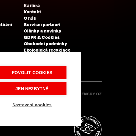
Kariéra
Kontakt
O nás
ntážní
Servisní partneři
Články a novinky
GDPR & Cookies
Obchodní podmínky
Ekologická recyklace
Projekty EU
Intranet - Přihlášení
Přihlášení
POVOLIT COOKIES
JEN NEZBYTNÉ
Made with
IN
LESENSKY.CZ
Nastavení cookies