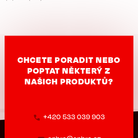
CHCETE PORADIT NEBO
POPTAT NĚKTERÝ Z
NAŠICH PRODUKTŮ?
+420 533 039 903