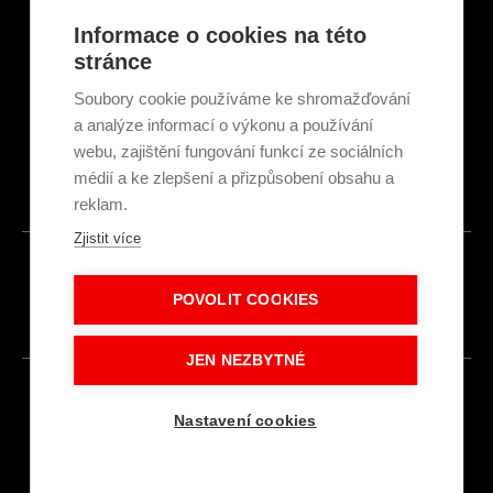
Servisní partneři
Články a novinky
Informace o cookies na této
GDPR & Cookies
stránce
Obchodní podmínky
Ekologická recyklace
Soubory cookie používáme ke shromažďování
Projekty EU
a analýze informací o výkonu a používání
Intranet - Přihlášení
webu, zajištění fungování funkcí ze sociálních
Přihlášení
médií a ke zlepšení a přizpůsobení obsahu a
reklam.
Zjistit více
© 2026
POVOLIT COOKIES
Made with
IN
LESENSKY.CZ
JEN NEZBYTNÉ
Nastavení cookies