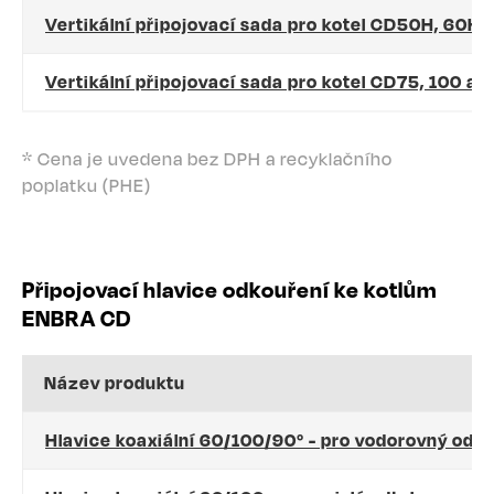
Vertikální připojovací sada pro kotel CD50H, 60H
Vertikální připojovací sada pro kotel CD75, 100 a 
* Cena je uvedena bez DPH a recyklačního
poplatku (PHE)
Připojovací hlavice odkouření ke kotlům
ENBRA CD
Název produktu
Hlavice koaxiální 60/100/90° - pro vodorovný odt