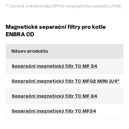
* Cena je uvedena bez DPH a recyklačního poplatku (PHE)
Magnetické separační filtry pro kotle
ENBRA CD
Název produktu
O
Separační magnetický filtr TC MF 54
T
Separační magnetický filtr TC MF02 MINI 3/4"
T
Separační magnetický filtr TC MF 64
T
Separační magnetický filtr TC MF34
T