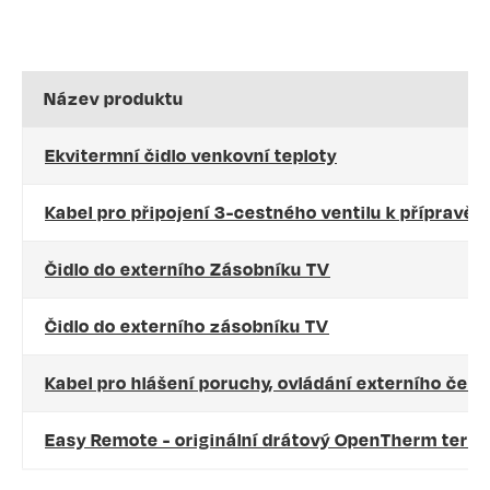
Název produktu
Ekvitermní čidlo venkovní teploty
Kabel pro připojení 3-cestného ventilu k přípravě 
Čidlo do externího Zásobníku TV
Čidlo do externího zásobníku TV
Kabel pro hlášení poruchy, ovládání externího čerp
Easy Remote - originální drátový OpenTherm term