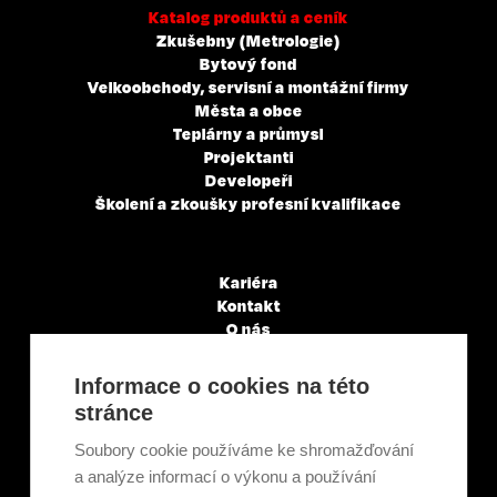
Katalog produktů a ceník
Zkušebny (Metrologie)
Bytový fond
Velkoobchody, servisní a montážní firmy
Města a obce
Teplárny a průmysl
Projektanti
Developeři
Školení a zkoušky profesní kvalifikace
Kariéra
Kontakt
O nás
Servisní partneři
Články a novinky
Informace o cookies na této
GDPR & Cookies
stránce
Obchodní podmínky
Ekologická recyklace
Soubory cookie používáme ke shromažďování
Projekty EU
a analýze informací o výkonu a používání
Intranet - Přihlášení