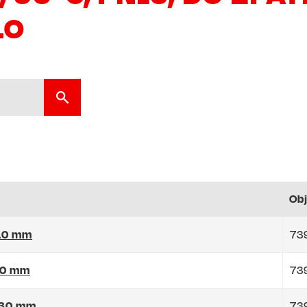
LO
Ob
110 mm
73
110 mm
73
 130 mm
73