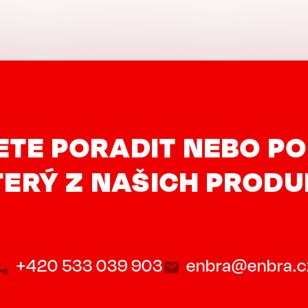
ETE PORADIT NEBO PO
ERÝ Z NAŠICH PROD
+420 533 039 903
enbra@enbra.c