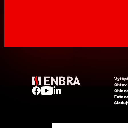
Vytáp
Ohřev
Chlaze
Fotovo
Sleduj