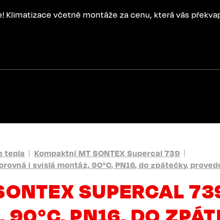
ce! Klimatizace včetně montáže za cenu, která vás překva
 tepla
Kompaktní MT SONTEX Supercal 739
ovná i svislá montáž, 90°C, PN16, do zpátečky, provede
SONTEX SUPERCAL 73
 90°C, PN16, DO ZPÁT