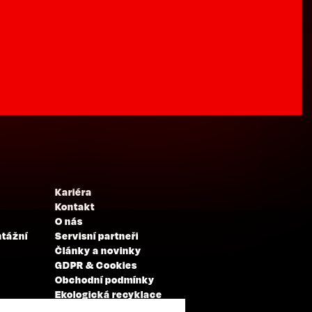
Kariéra
Kontakt
O nás
ntážní
Servisní partneři
Články a novinky
GDPR & Cookies
Obchodní podmínky
Ekologická recyklace
Projekty EU