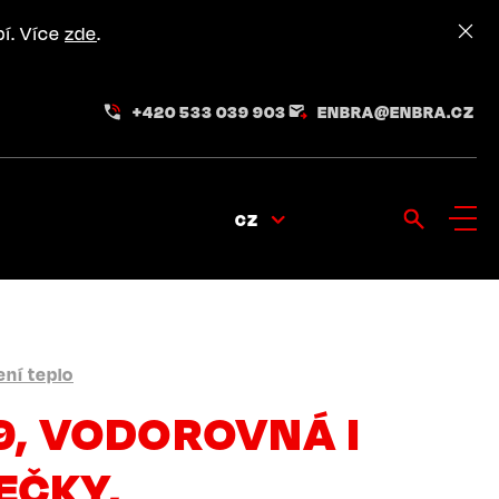
pí. Více
zde
.
+420 533 039 903
ENBRA@ENBRA.CZ
CZ
ní teplo
9, VODOROVNÁ I
EČKY,