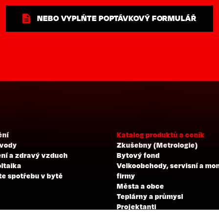
NEBO VYPLŇTE POPTÁVKOVÝ FORMULÁŘ
ění
Katalog produktů a ceník
 vody
Zkušebny (Metrologie)
ní a zdravý vzduch
Bytový fond
ltaika
Velkoobchody, servisní a mo
te spotřebu v bytě
firmy
Města a obce
Teplárny a průmysl
Projektanti
Developeři