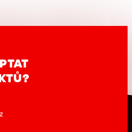
PTAT
UKTŮ?
z