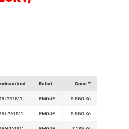
jednací kód
Rabat
Cena *
9RJ291S11
EM04E
6 559 Kč
9RL2A1S11
EM04E
6 559 Kč
9RN2A1S11
EM04E
7 185 Kč