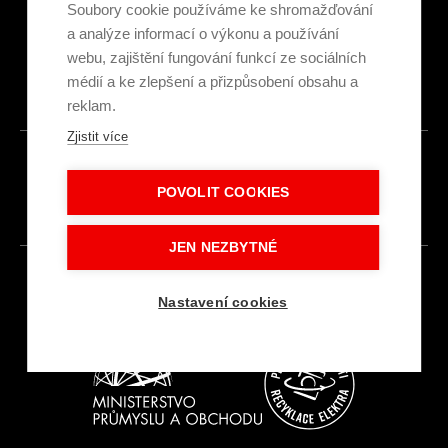
Ekologická recyklace
Soubory cookie používáme ke shromažďování
Projekty EU
a analýze informací o výkonu a používání
Intranet - Přihlášení
webu, zajištění fungování funkcí ze sociálních
Přihlášení
médií a ke zlepšení a přizpůsobení obsahu a
reklam.
Zjistit více
© 2026
POVOLIT COOKIES
Made with
IN
LESENSKY.CZ
JEN NEZBYTNÉ
Nastavení cookies