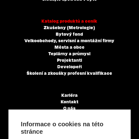
Katalog produktů a ceník
Zkušebny (Metrologie)
Bytový fond
Velkoobchody, servisní a montážní firmy
Města a obce
Teplárny a průmysl
Projektanti
Developeři
Školení a zkoušky profesní kvalifikace
Kariéra
Kontakt
O nás
Servisní partneři
Články a novinky
Informace o cookies na této
GDPR & Cookies
stránce
Obchodní podmínky