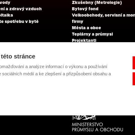
 vody
Zkušebny (Metrologie)
ní a zdravý vzduch
Bytový fond
ltaika
Velkoobchody, servisní a mo
te spotřebu v bytě
firmy
Města a obce
Teplárny a průmysl
Projektanti
Developeři
Školení a zkoušky profesní
této stránce
kvalifikace
omažďování a analýze informací o výkonu a používání
e sociálních médií a ke zlepšení a přizpůsobení obsahu a