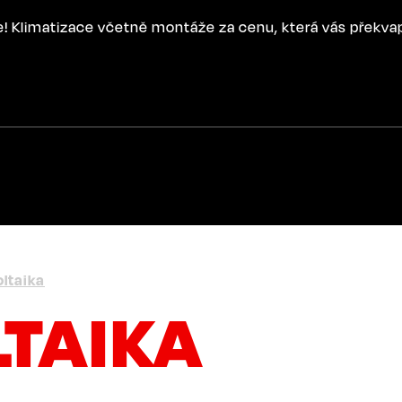
ce! Klimatizace včetně montáže za cenu, která vás překva
ltaika
TAIKA