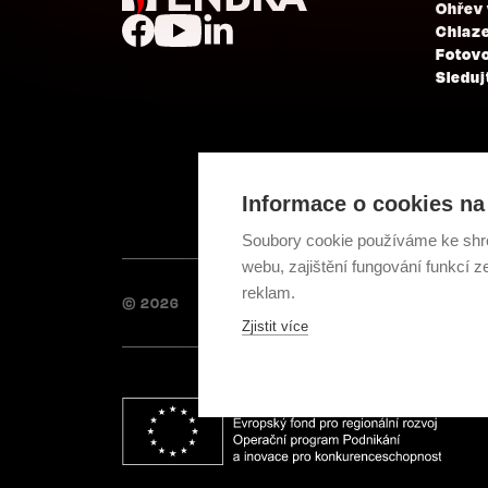
Ohřev
Chlaze
Fotovo
Sleduj
Informace o cookies na 
Soubory cookie používáme ke shr
webu, zajištění fungování funkcí z
reklam.
© 2026
Zjistit více