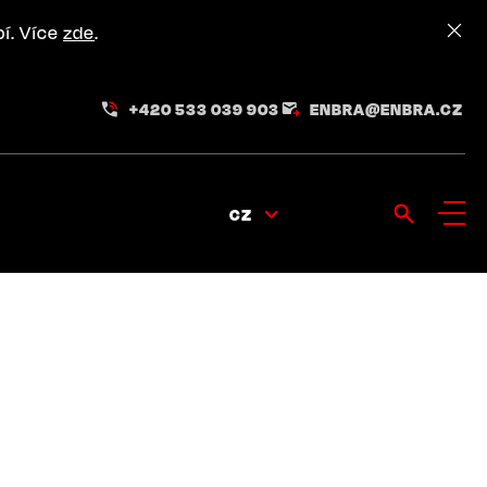
pí. Více
zde
.
+420 533 039 903
ENBRA@ENBRA.CZ
CZ