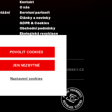
Kontakt
O nás
ntážní
Servisní partneři
Články a novinky
GDPR & Cookies
Obchodní podmínky
Ekologická recyklace
Projekty EU
Intranet - Přihlášení
Přihlášení
POVOLIT COOKIES
JEN NEZBYTNÉ
Made with
IN
LESENSKY.CZ
Nastavení cookies