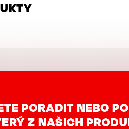
DUKTY
ETE PORADIT NEBO PO
ERÝ Z NAŠICH PROD