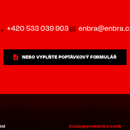
+420 533 039 903
enbra@enbra.c
NEBO VYPLŇTE POPTÁVKOVÝ FORMULÁŘ
ění
Katalog produktů a ceník