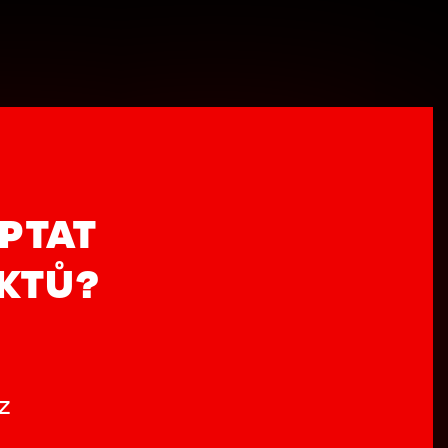
PTAT
UKTŮ?
z