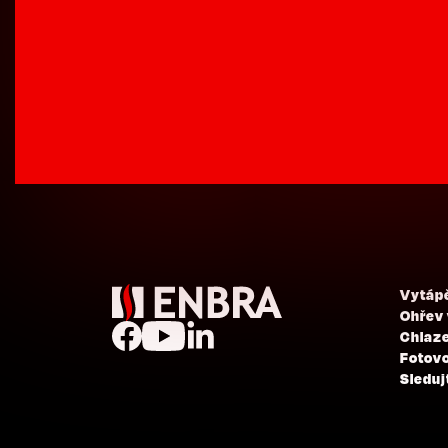
Vytáp
Ohřev
Chlaze
Fotovo
Sleduj