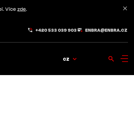
pí. Více
zde
.
+420 533 039 903
ENBRA@ENBRA.CZ
CZ