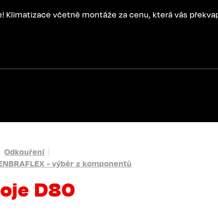
ce! Klimatizace včetně montáže za cenu, která vás překva
Odkouření
ENBRAFLEX - výběr z komponentů
poje D80