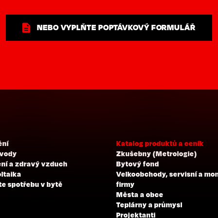
NEBO VYPLŇTE POPTÁVKOVÝ FORMULÁŘ
ění
Katalog produktů a ceník
 vody
Zkušebny (Metrologie)
ní a zdravý vzduch
Bytový fond
ltaika
Velkoobchody, servisní a mo
te spotřebu v bytě
firmy
Města a obce
Teplárny a průmysl
Projektanti