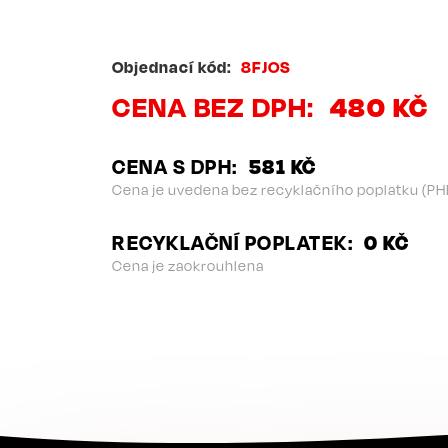
Objednací kód
8FJOS
CENA BEZ DPH
480 KČ
CENA S DPH
581 KČ
Cena je uvedena bez recyklačního poplatku (PH
RECYKLAČNÍ POPLATEK
0 KČ
Cena je zaokrouhlena