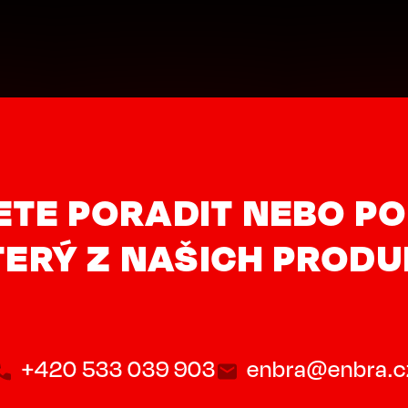
ETE PORADIT NEBO PO
ERÝ Z NAŠICH PROD
+420 533 039 903
enbra@enbra.c