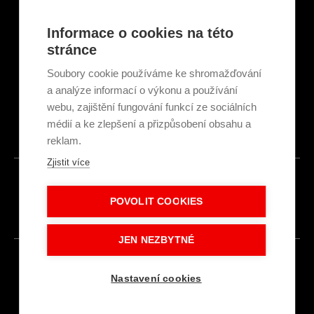
Servisní partneři
Články a novinky
Informace o cookies na této
GDPR & Cookies
stránce
Obchodní podmínky
Ekologická recyklace
Soubory cookie používáme ke shromažďování
Projekty EU
a analýze informací o výkonu a používání
Intranet - Přihlášení
webu, zajištění fungování funkcí ze sociálních
Přihlášení
médií a ke zlepšení a přizpůsobení obsahu a
reklam.
Zjistit více
© 2026
POVOLIT COOKIES
Made with
IN
LESENSKY.CZ
JEN NEZBYTNÉ
Nastavení cookies