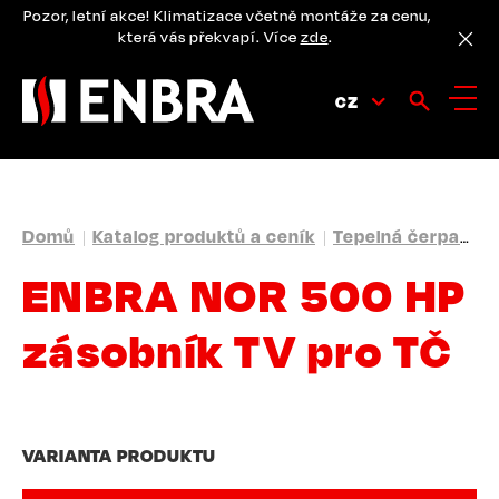
Přejít
Pozor, letní akce! Klimatizace včetně montáže za cenu,
k
která vás překvapí. Více
zde
.
hlavnímu
obsahu
CZ
DROBEČKOVÁ
Domů
Katalog produktů a ceník
Tepelná čerpadla
NAVIGACE
ENBRA NOR 500 HP
zásobník TV pro TČ
VARIANTA PRODUKTU