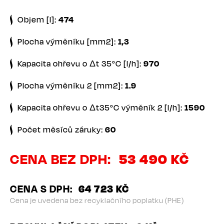
Objem [l]:
474
Plocha výměníku [mm2]:
1,3
Kapacita ohřevu o Δt 35°C [l/h]:
970
Plocha výměníku 2 [mm2]:
1.9
Kapacita ohřevu o Δt35°C výměník 2 [l/h]:
1590
Počet měsíců záruky:
60
CENA BEZ DPH
53 490 KČ
CENA S DPH
64 723 KČ
Cena je uvedena bez recyklačního poplatku (PHE)