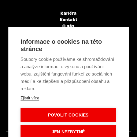
Kariéra
Kontakt
O nás
Servisní partneři
Články a novinky
Informace o cookies na této
GDPR & Cookies
stránce
Obchodní podmínky
Ekologická recyklace
Soubory cookie používáme ke shromažďování
Projekty EU
a analýze informací o výkonu a používání
Intranet - Přihlášení
webu, zajištění fungování funkcí ze sociálních
Přihlášení
médií a ke zlepšení a přizpůsobení obsahu a
reklam.
Zjistit více
© 2026
POVOLIT COOKIES
Made with
IN
LESENSKY.CZ
JEN NEZBYTNÉ