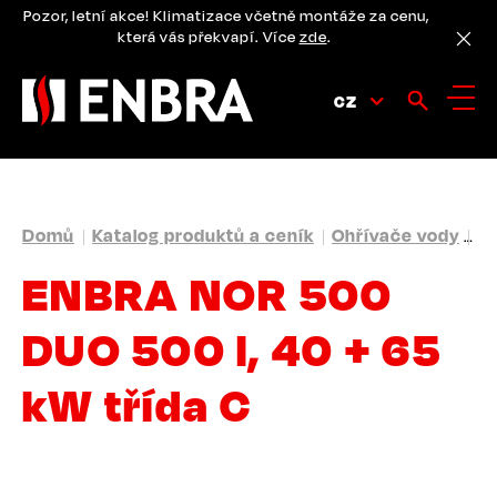
Přejít
Pozor, letní akce! Klimatizace včetně montáže za cenu,
k
která vás překvapí. Více
zde
.
hlavnímu
obsahu
CZ
DROBEČKOVÁ
Domů
Katalog produktů a ceník
Ohřívače vody
St
NAVIGACE
ENBRA NOR 500
DUO 500 l, 40 + 65
kW třída C