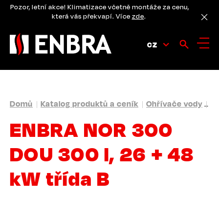
Přejít
Pozor, letní akce! Klimatizace včetně montáže za cenu,
k
která vás překvapí. Více
zde
.
hlavnímu
obsahu
CZ
DROBEČKOVÁ
Domů
Katalog produktů a ceník
Ohřívače vody
St
NAVIGACE
ENBRA NOR 300
DOU 300 l, 26 + 48
kW třída B