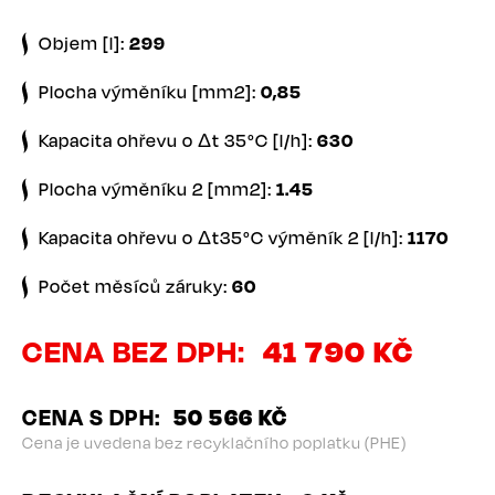
Objem [l]:
299
Plocha výměníku [mm2]:
0,85
Kapacita ohřevu o Δt 35°C [l/h]:
630
Plocha výměníku 2 [mm2]:
1.45
Kapacita ohřevu o Δt35°C výměník 2 [l/h]:
1170
Počet měsíců záruky:
60
CENA BEZ DPH
41 790 KČ
CENA S DPH
50 566 KČ
Cena je uvedena bez recyklačního poplatku (PHE)