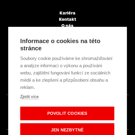
Kariéra
Kontakt
O nás
Servisní partneři
Články a novinky
Informace o cookies na této
GDPR & Cookies
stránce
Obchodní podmínky
Ekologická recyklace
Soubory cookie používáme ke shromažďování
Projekty EU
a analýze informací o výkonu a používání
Intranet - Přihlášení
webu, zajištění fungování funkcí ze sociálních
Přihlášení
médií a ke zlepšení a přizpůsobení obsahu a
reklam.
Zjistit více
© 2026
POVOLIT COOKIES
Made with
IN
LESENSKY.CZ
JEN NEZBYTNÉ