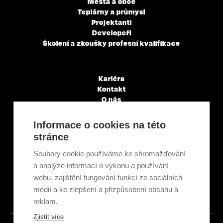
Města a obce
Teplárny a průmysl
Projektanti
Developeři
Školení a zkoušky profesní kvalifikace
Kariéra
Kontakt
O nás
Servisní partneři
Články a novinky
Informace o cookies na této
GDPR & Cookies
stránce
Obchodní podmínky
Ekologická recyklace
Soubory cookie používáme ke shromažďování
Projekty EU
a analýze informací o výkonu a používání
Intranet - Přihlášení
webu, zajištění fungování funkcí ze sociálních
Přihlášení
médií a ke zlepšení a přizpůsobení obsahu a
reklam.
Zjistit více