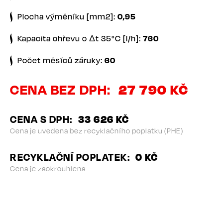
Plocha výměníku [mm2]:
0,95
Kapacita ohřevu o Δt 35°C [l/h]:
760
Počet měsíců záruky:
60
CENA BEZ DPH
27 790 KČ
CENA S DPH
33 626 KČ
Cena je uvedena bez recyklačního poplatku (PHE)
RECYKLAČNÍ POPLATEK
0 KČ
Cena je zaokrouhlena