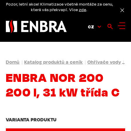
Přejít
Pozor, letní akce! Klimatizace včetně montáže za cenu,
k
která vás překvapí. Více
zde
.
hlavnímu
obsahu
CZ
DROBEČKOVÁ
Domů
Katalog produktů a ceník
Ohřívače vody
St
NAVIGACE
ENBRA NOR 200
200 l, 31 kW třída C
VARIANTA PRODUKTU