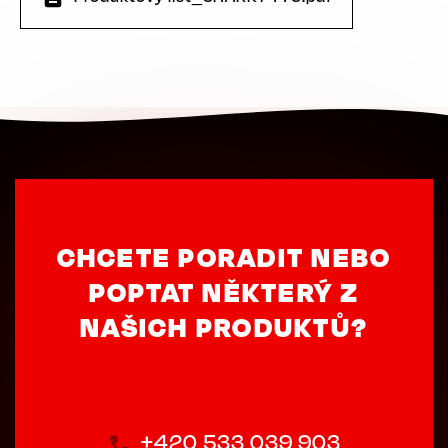
CHCETE PORADIT NEBO
POPTAT NĚKTERÝ Z
NAŠICH PRODUKTŮ?
+420 533 039 903