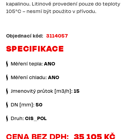
kapalinou. Litinové provedení pouze do teploty
105°C – nesmí být použito v přívodu.
Objednací kód
3114057
SPECIFIKACE
Měření tepla:
ANO
Měření chladu:
ANO
Jmenovitý průtok [m3/h]:
15
DN [mm]:
50
Druh:
CIS_POL
CENA BEZ DPH
35 105 KČ