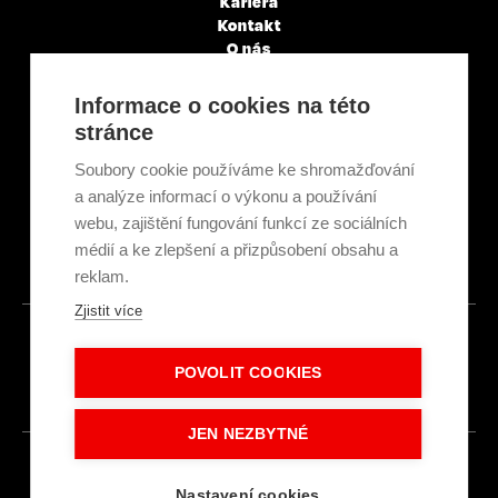
Kariéra
Kontakt
O nás
Servisní partneři
Články a novinky
Informace o cookies na této
GDPR & Cookies
stránce
Obchodní podmínky
Ekologická recyklace
Soubory cookie používáme ke shromažďování
Projekty EU
a analýze informací o výkonu a používání
Intranet - Přihlášení
webu, zajištění fungování funkcí ze sociálních
Přihlášení
médií a ke zlepšení a přizpůsobení obsahu a
reklam.
Zjistit více
© 2026
POVOLIT COOKIES
Made with
IN
LESENSKY.CZ
JEN NEZBYTNÉ
Nastavení cookies