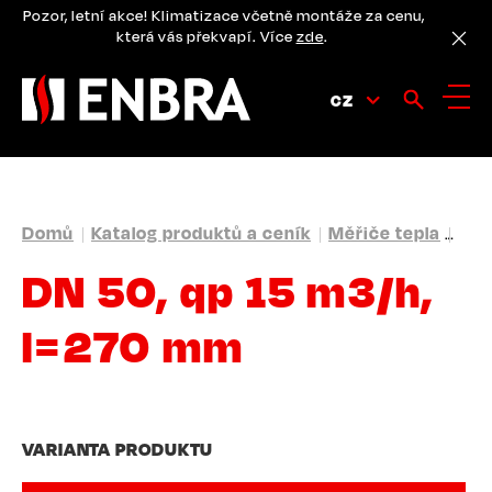
Přejít
Pozor, letní akce! Klimatizace včetně montáže za cenu,
k
která vás překvapí. Více
zde
.
hlavnímu
obsahu
CZ
DROBEČKOVÁ
Domů
Katalog produktů a ceník
Měřiče tepla
Ult
NAVIGACE
DN 50, qp 15 m3/h,
l=270 mm
VARIANTA PRODUKTU