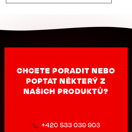
CHCETE PORADIT NEBO
POPTAT NĚKTERÝ Z
NAŠICH PRODUKTŮ?
+420 533 039 903