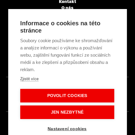
Kontakt
O nás
Servisní partneři
Články a novinky
Informace o cookies na této
GDPR & Cookies
stránce
Obchodní podmínky
Ekologická recyklace
Soubory cookie používáme ke shromažďování
Projekty EU
a analýze informací o výkonu a používání
Intranet - Přihlášení
webu, zajištění fungování funkcí ze sociálních
Přihlášení
médií a ke zlepšení a přizpůsobení obsahu a
reklam.
Zjistit více
© 2026
POVOLIT COOKIES
Made with
IN
LESENSKY.CZ
JEN NEZBYTNÉ
Nastavení cookies