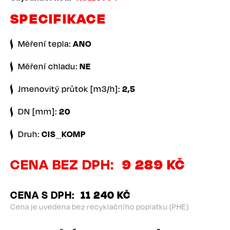
SPECIFIKACE
Měření tepla:
ANO
Měření chladu:
NE
Jmenovitý průtok [m3/h]:
2,5
DN [mm]:
20
Druh:
CIS_KOMP
CENA BEZ DPH
9 289 KČ
CENA S DPH
11 240 KČ
Cena je uvedena bez recyklačního poplatku (PHE)