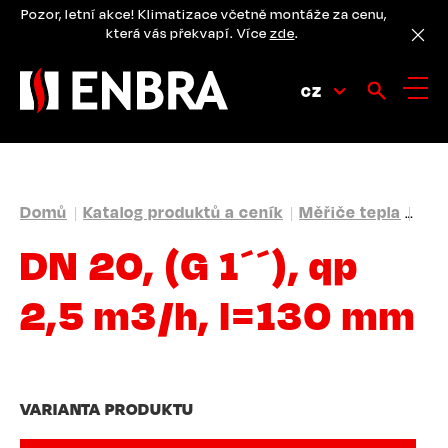
Přejít
Pozor, letní akce! Klimatizace včetně montáže za cenu,
k
která vás překvapí. Více
zde
.
hlavnímu
obsahu
CZ
DROBEČKOVÁ
Domů
Katalog produktů a ceník
Měřiče tepla
Ult
NAVIGACE
DN 20, (G 1´´), qp
2,5 m3/h, l=130 mm
VARIANTA PRODUKTU