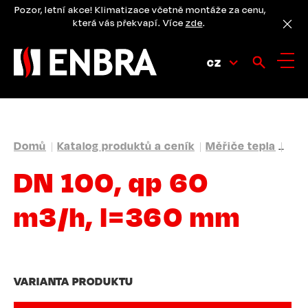
Přejít
Pozor, letní akce! Klimatizace včetně montáže za cenu,
k
která vás překvapí. Více
zde
.
hlavnímu
obsahu
CZ
DROBEČKOVÁ
Domů
Katalog produktů a ceník
Měřiče tepla
Ult
NAVIGACE
DN 100, qp 60
m3/h, l=360 mm
VARIANTA PRODUKTU