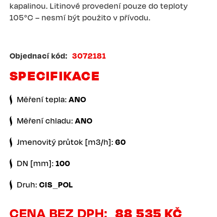
kapalinou. Litinové provedení pouze do teploty
105°C – nesmí být použito v přívodu.
Objednací kód
3072181
SPECIFIKACE
Měření tepla:
ANO
Měření chladu:
ANO
Jmenovitý průtok [m3/h]:
60
DN [mm]:
100
Druh:
CIS_POL
CENA BEZ DPH
88 535 KČ