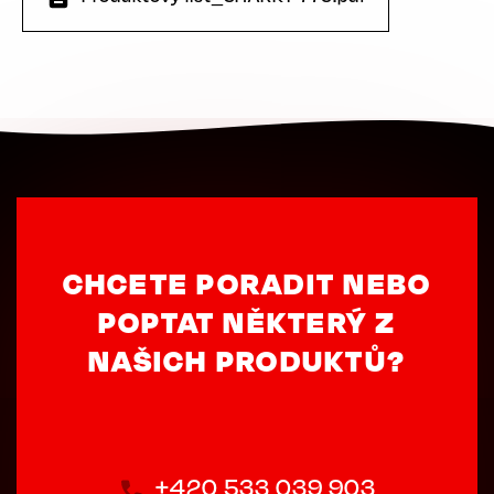
CHCETE PORADIT NEBO
POPTAT NĚKTERÝ Z
NAŠICH PRODUKTŮ?
+420 533 039 903