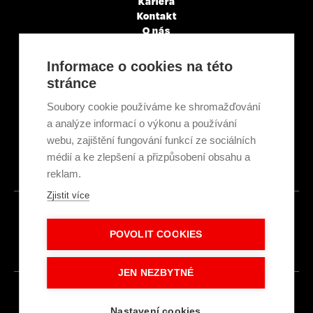
Kariéra
Kontakt
O nás
Servisní partneři
Články a novinky
Informace o cookies na této
GDPR & Cookies
stránce
Obchodní podmínky
Ekologická recyklace
Soubory cookie používáme ke shromažďování
Projekty EU
a analýze informací o výkonu a používání
Intranet - Přihlášení
webu, zajištění fungování funkcí ze sociálních
Přihlášení
médií a ke zlepšení a přizpůsobení obsahu a
reklam.
Zjistit více
© 2026
POVOLIT COOKIES
Made with
IN
LESENSKY.CZ
JEN NEZBYTNÉ
Nastavení cookies