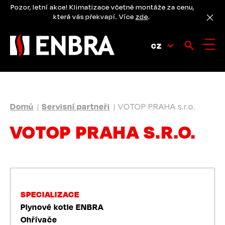
Přejít
Pozor, letní akce! Klimatizace včetně montáže za cenu,
k
která vás překvapí. Více
zde
.
hlavnímu
obsahu
CZ
DROBEČKOVÁ
Domů
Servisní partneři
VOTOP PRAHA s.r.o.
NAVIGACE
VOTOP PRAHA S.R.O.
SPECIALIZACE
Plynové kotle ENBRA
Ohřívače