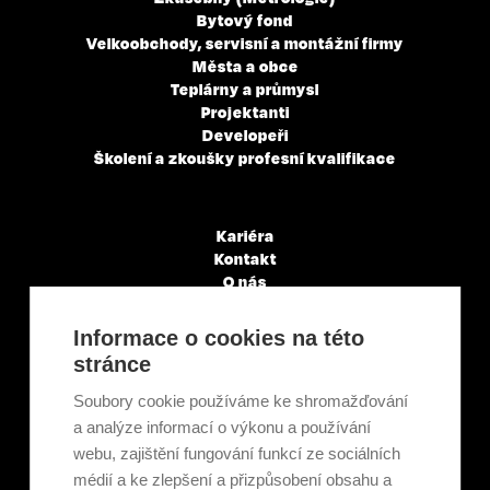
Bytový fond
Velkoobchody, servisní a montážní firmy
Města a obce
Teplárny a průmysl
Projektanti
Developeři
Školení a zkoušky profesní kvalifikace
Kariéra
Kontakt
O nás
Servisní partneři
Články a novinky
Informace o cookies na této
GDPR & Cookies
stránce
Obchodní podmínky
Ekologická recyklace
Soubory cookie používáme ke shromažďování
Projekty EU
a analýze informací o výkonu a používání
Intranet - Přihlášení
webu, zajištění fungování funkcí ze sociálních
Přihlášení
médií a ke zlepšení a přizpůsobení obsahu a