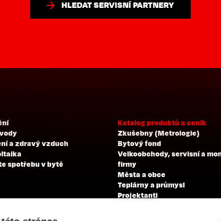
HLEDAT SERVISNÍ PARTNERY
ění
Katalog produktů a ceník
 vody
Zkušebny (Metrologie)
ní a zdravý vzduch
Bytový fond
ltaika
Velkoobchody, servisní a mo
te spotřebu v bytě
firmy
Města a obce
Teplárny a průmysl
Projektanti
Developeři
Školení a zkoušky profesní