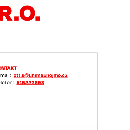
R.O.
ONTAKT
-mail
ott.s@unimaznojmo.cz
elefon
515222693