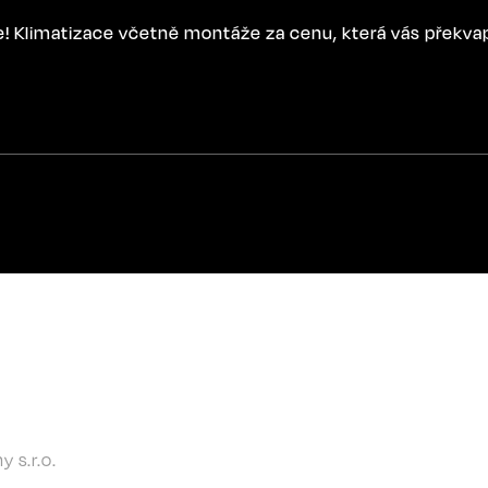
ce! Klimatizace včetně montáže za cenu, která vás překva
 s.r.o.