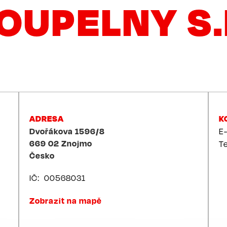
OUPELNY S.
ADRESA
K
Dvořákova 1596/8
E
669 02
Znojmo
T
Česko
IČ
00568031
Zobrazit na mapě