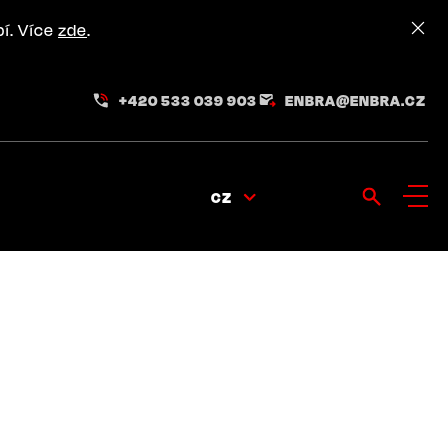
pí. Více
zde
.
+420 533 039 903
ENBRA@ENBRA.CZ
CZ