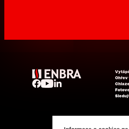
Vytáp
Ohřev
Chlaze
Fotovo
Sleduj