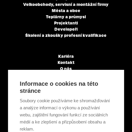
Velkoobchody, servisní a montážní firmy
Města a obce
Teplárny a průmysl
Projektanti
Developeři
Školení a zkoušky profesní kvalifikace
Kariéra
Kontakt
O nás
Servisní partneři
Články a novinky
Informace o cookies na této
GDPR & Cookies
stránce
Obchodní podmínky
Ekologická recyklace
Soubory cookie používáme ke shromažďování
Projekty EU
a analýze informací o výkonu a používání
Intranet - Přihlášení
webu, zajištění fungování funkcí ze sociálních
Přihlášení
médií a ke zlepšení a přizpůsobení obsahu a
reklam.