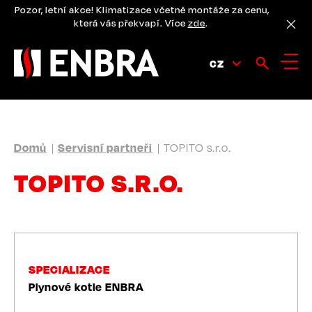
Přejít
Pozor, letní akce! Klimatizace včetně montáže za cenu,
k
která vás překvapí. Více
zde
.
hlavnímu
obsahu
CZ
DROBEČKOVÁ
Domů
Servisní partneři
TOPITO s.r.o.
NAVIGACE
TOPITO S.R.O.
SPECIALIZACE
Plynové kotle ENBRA