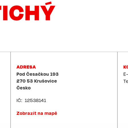
TICHÝ
ADRESA
K
Pod Česačkou 193
E
270 53
Krušovice
T
Česko
IČ
12538141
Zobrazit na mapě