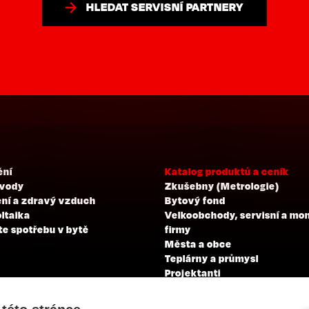
HLEDAT SERVISNÍ PARTNERY
ění
Katalog produktů a ceník
 vody
Zkušebny (Metrologie)
ní a zdravý vzduch
Bytový fond
ltaika
Velkoobchody, servisní a mo
te spotřebu v bytě
firmy
Města a obce
Teplárny a průmysl
Projektanti
Developeři
Školení a zkoušky profesní