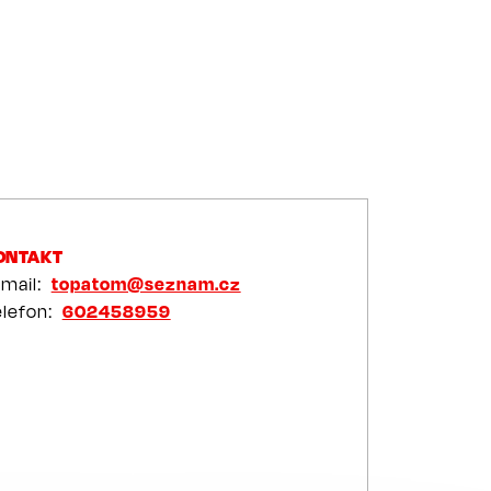
ONTAKT
-mail
topatom@seznam.cz
elefon
602458959