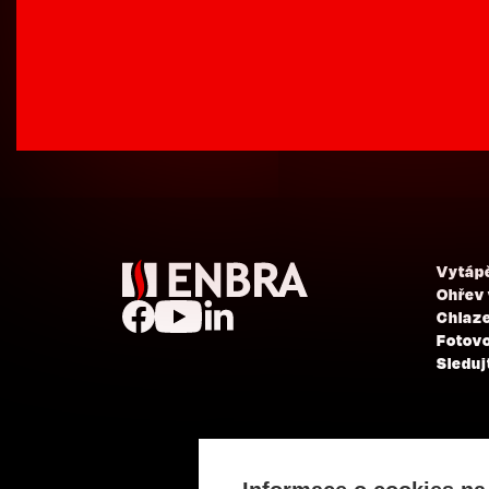
Vytáp
Ohřev
Chlaze
Fotovo
Sleduj