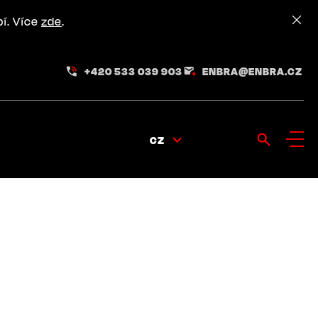
pí. Více
zde
.
+420 533 039 903
ENBRA@ENBRA.CZ
CZ