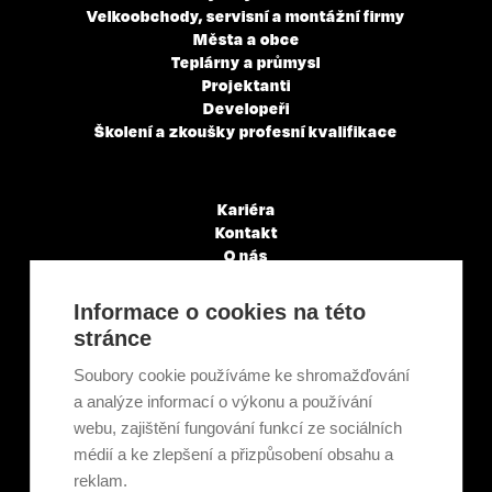
Velkoobchody, servisní a montážní firmy
Města a obce
Teplárny a průmysl
Projektanti
Developeři
Školení a zkoušky profesní kvalifikace
Kariéra
Kontakt
O nás
Servisní partneři
Články a novinky
Informace o cookies na této
GDPR & Cookies
stránce
Obchodní podmínky
Ekologická recyklace
Soubory cookie používáme ke shromažďování
Projekty EU
a analýze informací o výkonu a používání
Intranet - Přihlášení
webu, zajištění fungování funkcí ze sociálních
Přihlášení
médií a ke zlepšení a přizpůsobení obsahu a
reklam.