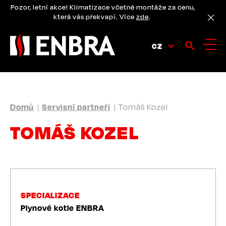
Přejít
Pozor, letní akce! Klimatizace včetně montáže za cenu,
k
která vás překvapí. Více
zde
.
hlavnímu
obsahu
CZ
DROBEČKOVÁ
Domů
Servisní partneři
Tomáš Kozel
NAVIGACE
TOMÁŠ KOZEL
SPECIALIZACE
Plynové kotle ENBRA