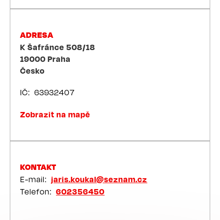
ADRESA
K Šafránce 508/18
19000
Praha
Česko
IČ
63932407
Zobrazit na mapě
KONTAKT
E-mail
jaris.koukal@seznam.cz
Telefon
602356450