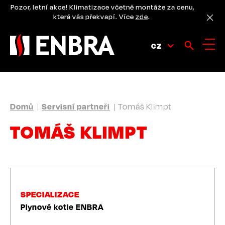
Přejít
Pozor, letní akce! Klimatizace včetně montáže za cenu,
k
která vás překvapí. Více
zde
.
hlavnímu
obsahu
CZ
DROBEČKOVÁ
Domů
Servisní partneři
Tomáš Klimpt
NAVIGACE
TOMÁŠ KLIMPT
SPECIALIZACE
Plynové kotle ENBRA