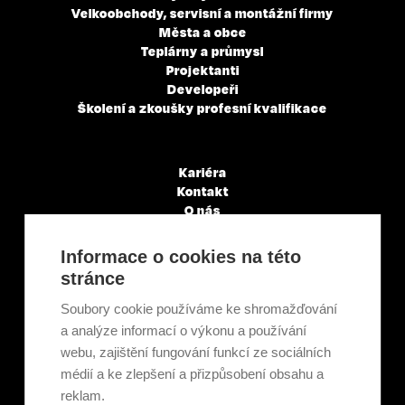
Velkoobchody, servisní a montážní firmy
Města a obce
Teplárny a průmysl
Projektanti
Developeři
Školení a zkoušky profesní kvalifikace
Kariéra
Kontakt
O nás
Servisní partneři
Články a novinky
Informace o cookies na této
GDPR & Cookies
stránce
Obchodní podmínky
Ekologická recyklace
Soubory cookie používáme ke shromažďování
Projekty EU
a analýze informací o výkonu a používání
Intranet - Přihlášení
webu, zajištění fungování funkcí ze sociálních
Přihlášení
médií a ke zlepšení a přizpůsobení obsahu a
reklam.