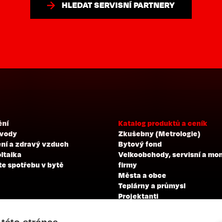
HLEDAT SERVISNÍ PARTNERY
ění
Katalog produktů a ceník
 vody
Zkušebny (Metrologie)
ní a zdravý vzduch
Bytový fond
ltaika
Velkoobchody, servisní a mo
te spotřebu v bytě
firmy
Města a obce
Teplárny a průmysl
Projektanti
Developeři
Školení a zkoušky profesní