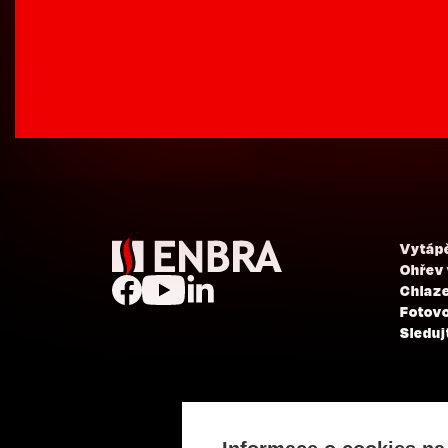
Vytáp
Ohřev
Chlaze
Fotovo
Sleduj