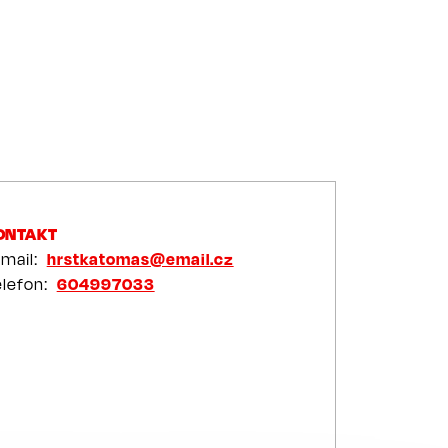
ONTAKT
-mail
hrstkatomas@email.cz
elefon
604997033