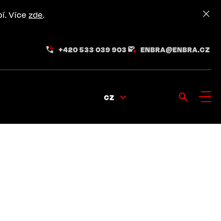
pí. Více
zde
.
+420 533 039 903
ENBRA@ENBRA.CZ
CZ