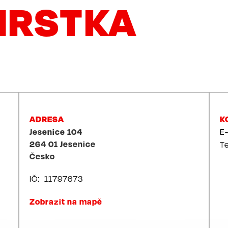
HRSTKA
ADRESA
K
Jesenice 104
E
264 01
Jesenice
T
Česko
IČ
11797673
Zobrazit na mapě