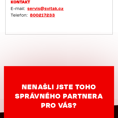
KONTAKT
E-mail
servis@svitak.cz
Telefon
800217233
NENAŠLI JSTE TOHO
SPRÁVNÉHO PARTNERA
PRO VÁS?