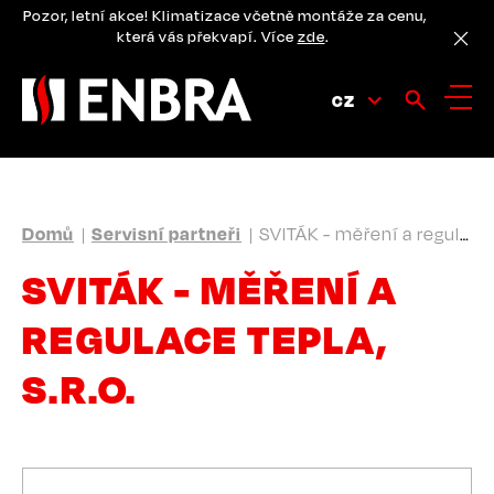
Přejít
Pozor, letní akce! Klimatizace včetně montáže za cenu,
k
která vás překvapí. Více
zde
.
hlavnímu
obsahu
CZ
DROBEČKOVÁ
Domů
Servisní partneři
SVITÁK - měření a regulace tepla, s.r.o.
NAVIGACE
SVITÁK - MĚŘENÍ A
REGULACE TEPLA,
S.R.O.