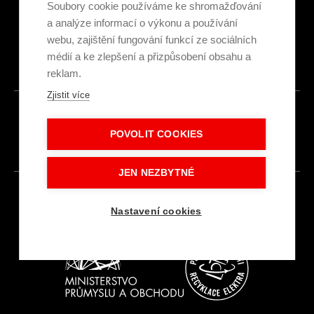
Ekologická recyklace
Soubory cookie používáme ke shromažďování
Projekty EU
a analýze informací o výkonu a používání
Intranet - Přihlášení
webu, zajištění fungování funkcí ze sociálních
Přihlášení
médií a ke zlepšení a přizpůsobení obsahu a
reklam.
Zjistit více
© 2026
POVOLIT COOKIES
Made with
IN
LESENSKY.CZ
JEN NEZBYTNÉ
Nastavení cookies