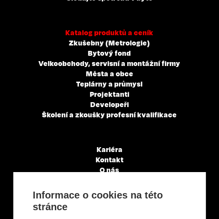
Katalog produktů a ceník
Zkušebny (Metrologie)
Bytový fond
Velkoobchody, servisní a montážní firmy
Města a obce
Teplárny a průmysl
Projektanti
Developeři
Školení a zkoušky profesní kvalifikace
Kariéra
Kontakt
O nás
Servisní partneři
Články a novinky
Informace o cookies na této
GDPR & Cookies
stránce
Obchodní podmínky