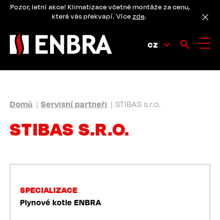
Přejít
Pozor, letní akce! Klimatizace včetně montáže za cenu,
k
která vás překvapí. Více
zde
.
hlavnímu
obsahu
CZ
DROBEČKOVÁ
Domů
Servisní partneři
STIBAS s.r.o.
NAVIGACE
STIBAS S.R.O.
SPECIALIZACE
Plynové kotle ENBRA