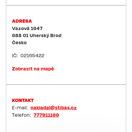
ADRESA
Vazová 1647
688 01
Uherský Brod
Česko
IČ
02165422
Zobrazit na mapě
KONTAKT
E-mail
nakladal@stibas.cz
Telefon
777911169