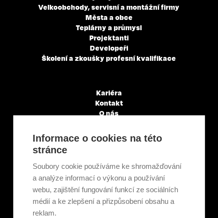
Velkoobchody, servisní a montážní firmy
Města a obce
Teplárny a průmysl
Projektanti
Developeři
Školení a zkoušky profesní kvalifikace
Kariéra
Kontakt
O nás
Servisní partneři
Články a novinky
Informace o cookies na této
GDPR & Cookies
stránce
Obchodní podmínky
Ekologická recyklace
Soubory cookie používáme ke shromažďování
Projekty EU
a analýze informací o výkonu a používání
Intranet - Přihlášení
webu, zajištění fungování funkcí ze sociálních
Přihlášení
médií a ke zlepšení a přizpůsobení obsahu a
reklam.