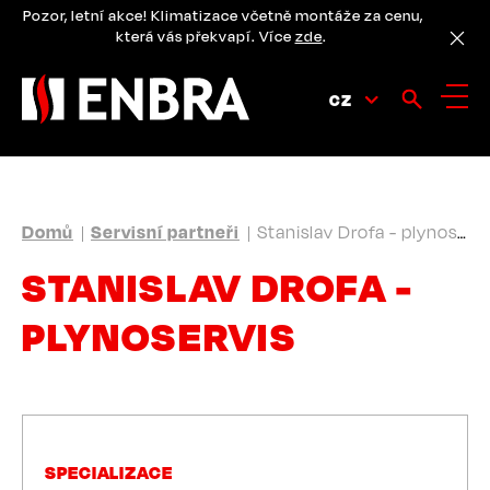
Přejít
Pozor, letní akce! Klimatizace včetně montáže za cenu,
k
která vás překvapí. Více
zde
.
hlavnímu
obsahu
CZ
DROBEČKOVÁ
Domů
Servisní partneři
Stanislav Drofa - plynoservis
NAVIGACE
STANISLAV DROFA -
PLYNOSERVIS
SPECIALIZACE