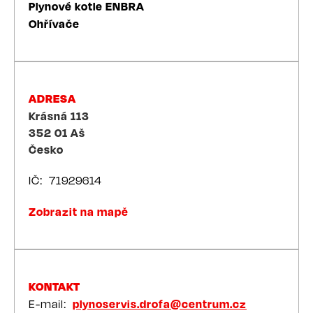
Plynové kotle ENBRA
Ohřívače
ADRESA
Krásná 113
352 01
Aš
Česko
IČ
71929614
Zobrazit na mapě
KONTAKT
E-mail
plynoservis.drofa@centrum.cz