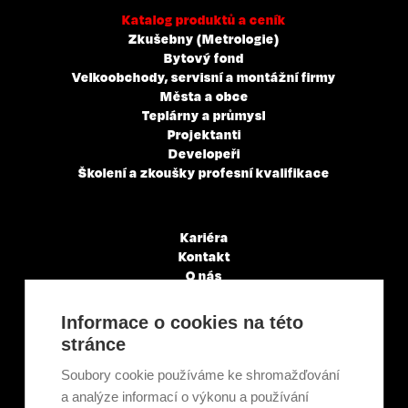
Katalog produktů a ceník
Zkušebny (Metrologie)
Bytový fond
Velkoobchody, servisní a montážní firmy
Města a obce
Teplárny a průmysl
Projektanti
Developeři
Školení a zkoušky profesní kvalifikace
Kariéra
Kontakt
O nás
Servisní partneři
Články a novinky
Informace o cookies na této
GDPR & Cookies
stránce
Obchodní podmínky
Ekologická recyklace
Soubory cookie používáme ke shromažďování
Projekty EU
a analýze informací o výkonu a používání