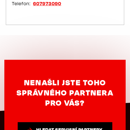
Telefon
607973090
NENAŠLI JSTE TOHO
SPRÁVNÉHO PARTNERA
PRO VÁS?
HLEDAT SERVISNÍ PARTNERY