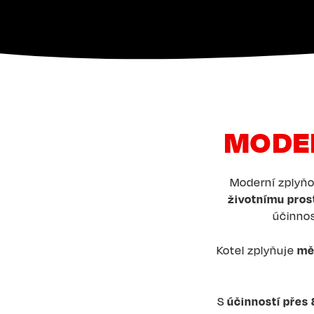
MODER
Moderní zplyň
životnímu pros
účinnos
Kotel zplyňuje
mě
S
účinností přes