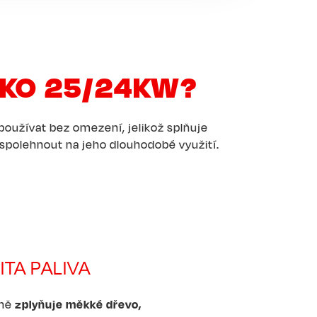
EKO 25/24KW?
 používat bez omezení, jelikož splňuje
polehnout na jeho dlouhodobé využití.
ITA PALIVA
vně
zplyňuje měkké dřevo,