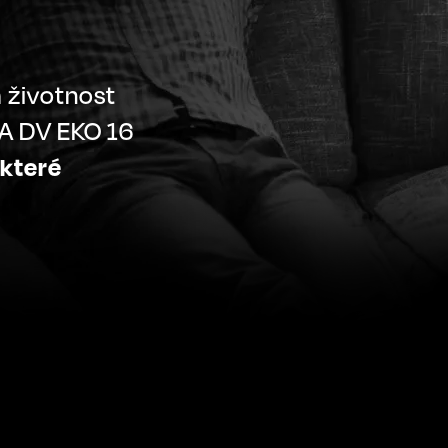
á životnost
RA DV EKO 16
 které