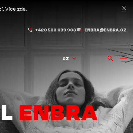
pí. Více
zde
.
+420 533 039 903
ENBRA@ENBRA.CZ
CZ
EL
ENBRA