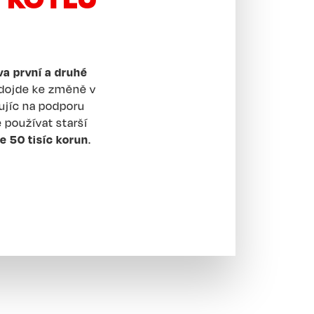
va první a druhé
 dojde ke změně v
ujíc na podporu
 používat starší
e 50 tisíc korun
.