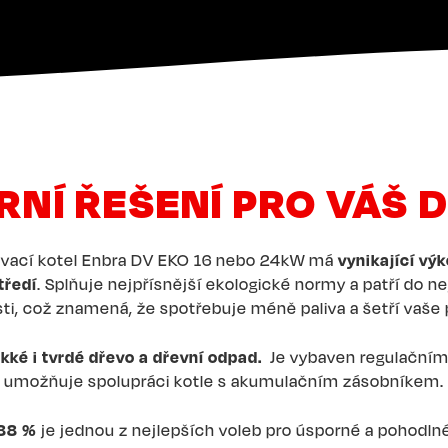
NÍ ŘEŠENÍ PRO VÁŠ
ovací kotel Enbra DV EKO 16 nebo 24kW má
vynikající výk
tředí
. Splňuje nejpřísnější ekologické normy a patří do ne
ti, což znamená, že spotřebuje méně paliva a šetří vaše
kké i tvrdé dřevo a dřevní odpad.
Je vybaven regulační
umožňuje spolupráci kotle s akumulačním zásobníkem.
 88 %
je jednou z nejlepších voleb pro úsporné a pohodln