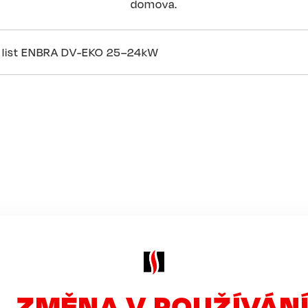
domova.
 list ENBRA DV-EKO 25–24kW
, ZMĚNA V POUŽÍVÁNÍ