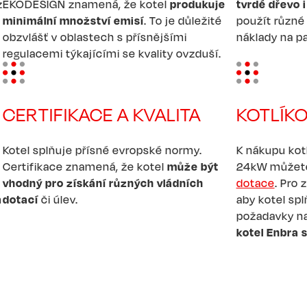
z
EKODESIGN znamená, že kotel
produkuje
tvrdé dřevo 
minimální množství emisí
. To je důležité
použít různé
obzvlášť v oblastech s přísnějšími
náklady na pa
regulacemi týkajícími se kvality ovzduší.
Image
Image
CERTIFIKACE A KVALITA
KOTLÍK
Kotel splňuje přísné evropské normy.
K nákupu kot
Certifikace znamená, že kotel
může být
24kW můžete
vhodný pro získání různých vládních
dotace
. Pro 
m
dotací
či úlev.
aby kotel spl
požadavky na
kotel Enbra 