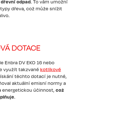
i dřevní odpad
. To vám umožní
 typy dřeva, což může snížit
livo.
OVÁ DOTACE
le Enbra DV EKO 16 nebo
 využít takzvané
kotlíkové
získání těchto dotací je nutné,
ňoval aktuální emisní normy a
 energetickou účinnost,
což
splňuje
.