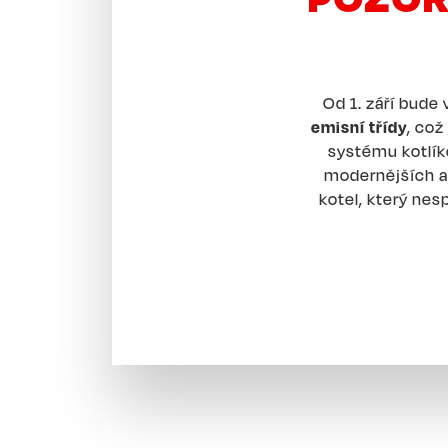
Od 1. září bude
emisní třídy
, což
systému kotlík
modernějších a 
kotel, který ne