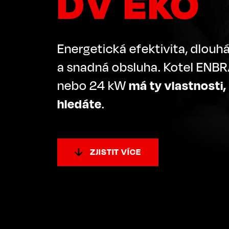
DV EKO
Energetická efektivita, dlouh
a snadná obsluha. Kotel ENB
nebo 24 kW
má ty vlastnosti,
hledáte
.
ZJISTIT VÍCE