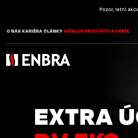
Přejít
k
Pozor, letní ak
hlavnímu
obsahu
O NÁS
KARIÉRA
ČLÁNKY
KATALOG PRODUKTŮ A CENÍK
EXTRA Ú