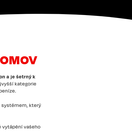
 DOMOV
on a je šetrný k
jvyšší kategorie
 peníze.
m systémem, který
é vytápění vašeho