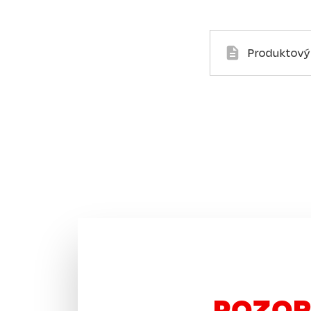
Document
Produktový
POZOR