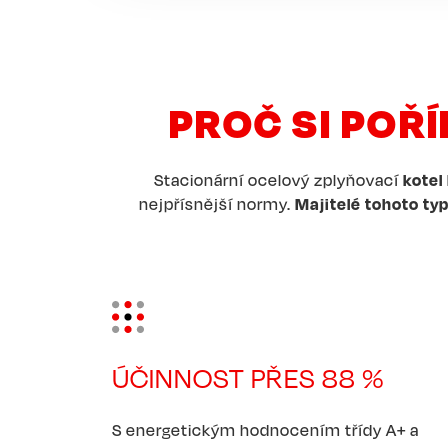
PROČ SI POŘ
Stacionární ocelový zplyňovací
kotel
nejpřísnější normy.
Majitelé tohoto ty
Image
ÚČINNOST PŘES 88 %
S energetickým hodnocením třídy A+ a