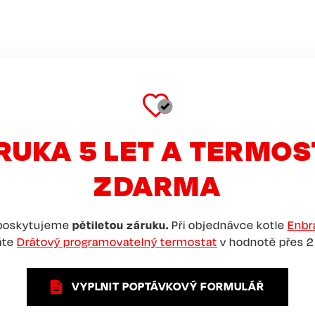
RUKA 5 LET A TERMOS
ZDARMA
 poskytujeme
pětiletou záruku.
Při objednávce kotle
Enbr
áte
Drátový programovatelný termostat
v hodnotě přes 2
VYPLNIT POPTÁVKOVÝ FORMULÁŘ