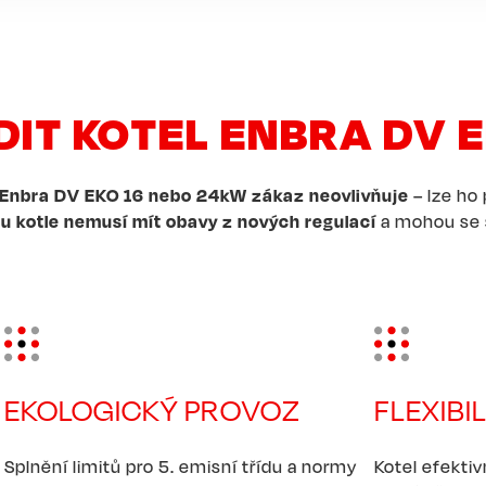
ÍDIT KOTEL ENBRA DV 
 Enbra DV EKO 16 nebo 24kW zákaz neovlivňuje
– lze ho
pu kotle nemusí mít obavy z nových regulací
a mohou se s
Image
Image
EKOLOGICKÝ PROVOZ
FLEXIBIL
Splnění limitů pro 5. emisní třídu a normy
Kotel efekti