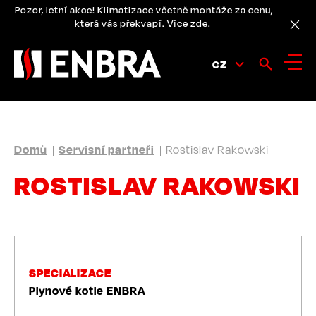
Přejít
Pozor, letní akce! Klimatizace včetně montáže za cenu,
k
která vás překvapí. Více
zde
.
hlavnímu
obsahu
CZ
DROBEČKOVÁ
Domů
Servisní partneři
Rostislav Rakowski
NAVIGACE
ROSTISLAV RAKOWSKI
SPECIALIZACE
Plynové kotle ENBRA