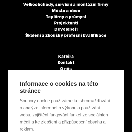
Velkoobchody, servisní a montážní firmy
Města a obce
Teplárny a průmysl
Projektanti
Developeři
Školení a zkoušky profesní kvalifikace
Kariéra
Kontakt
O nás
Servisní partneři
Články a novinky
Informace o cookies na této
GDPR & Cookies
stránce
Obchodní podmínky
Ekologická recyklace
Soubory cookie používáme ke shromažďování
Projekty EU
a analýze informací o výkonu a používání
Intranet - Přihlášení
webu, zajištění fungování funkcí ze sociálních
Přihlášení
médií a ke zlepšení a přizpůsobení obsahu a
reklam.