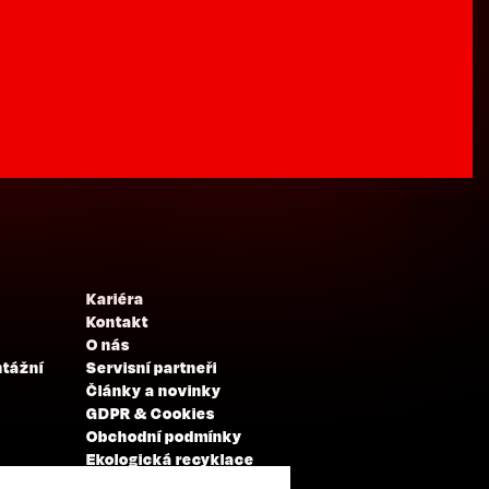
Kariéra
Kontakt
O nás
ntážní
Servisní partneři
Články a novinky
GDPR & Cookies
Obchodní podmínky
Ekologická recyklace
Projekty EU