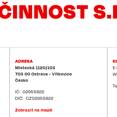
ČINNOST S.
ADRESA
K
Místecká 1120/103
E
703 00
Ostrava - Vítkovice
W
Česko
T
IČ
02955822
DIČ
CZ02955822
Zobrazit na mapě