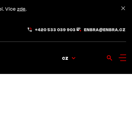
pí. Více
zde
.
+420 533 039 903
ENBRA@ENBRA.CZ
CZ