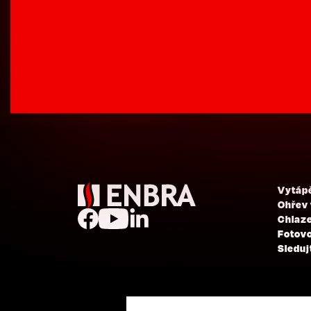
Vytáp
Ohřev
Chlaze
Fotovo
Sleduj