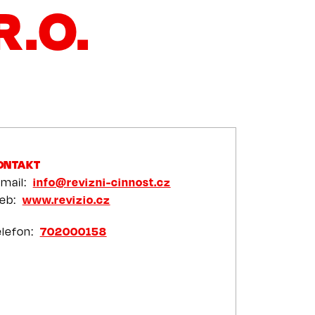
R.O.
ONTAKT
-mail
info@revizni-cinnost.cz
eb
www.revizio.cz
elefon
702000158