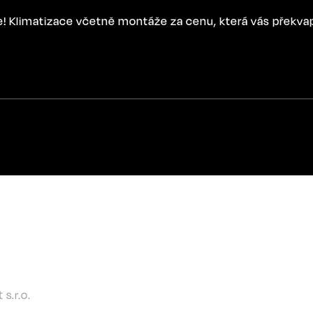
ce! Klimatizace včetně montáže za cenu, která vás překva
 s.r.o.