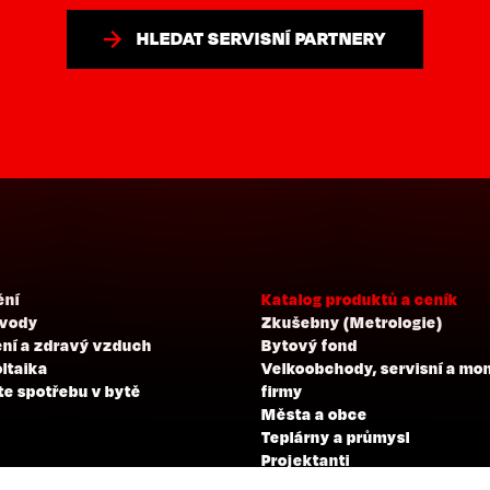
HLEDAT SERVISNÍ PARTNERY
ění
Katalog produktů a ceník
 vody
Zkušebny (Metrologie)
ní a zdravý vzduch
Bytový fond
ltaika
Velkoobchody, servisní a mo
te spotřebu v bytě
firmy
Města a obce
Teplárny a průmysl
Projektanti
Developeři