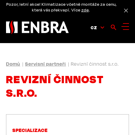
Přejít
Pozor, letní akce! Klimatizace včetně montáže za cenu,
k
která vás překvapí. Více
zde
.
hlavnímu
obsahu
CZ
DROBEČKOVÁ
Domů
Servisní partneři
Revizní činnost s.r.o.
NAVIGACE
REVIZNÍ ČINNOST
S.R.O.
SPECIALIZACE