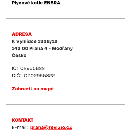
Plynové kotle ENBRA
ADRESA
K Vyhlídce 1338/12
143 00
Praha 4 - Modřany
Česko
IČ
02955822
DIČ
CZ02955822
Zobrazit na mapě
KONTAKT
E-mail
praha@revizio.cz