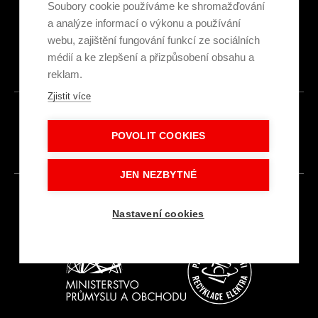
Ekologická recyklace
Soubory cookie používáme ke shromažďování
Projekty EU
a analýze informací o výkonu a používání
Intranet - Přihlášení
webu, zajištění fungování funkcí ze sociálních
Přihlášení
médií a ke zlepšení a přizpůsobení obsahu a
reklam.
Zjistit více
© 2026
POVOLIT COOKIES
Made with
IN
LESENSKY.CZ
JEN NEZBYTNÉ
Nastavení cookies