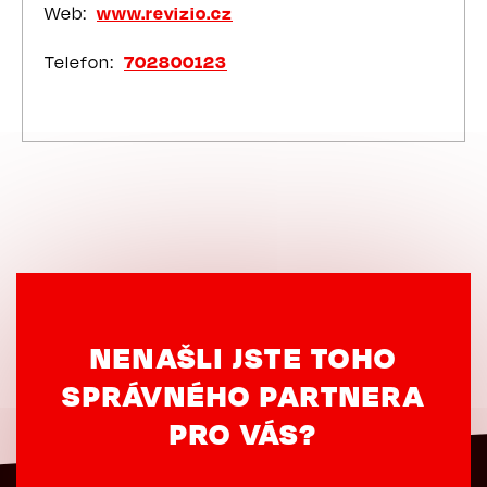
Web
www.revizio.cz
Telefon
702800123
NENAŠLI JSTE TOHO
SPRÁVNÉHO PARTNERA
PRO VÁS?