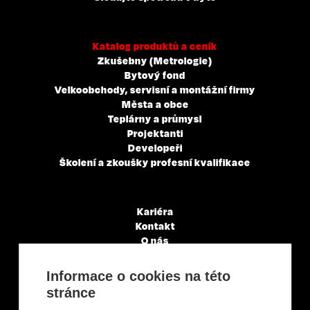
Katalog produktů a ceník
Zkušebny (Metrologie)
Bytový fond
Velkoobchody, servisní a montážní firmy
Města a obce
Teplárny a průmysl
Projektanti
Developeři
Školení a zkoušky profesní kvalifikace
Kariéra
Kontakt
O nás
Servisní partneři
Články a novinky
Informace o cookies na této
GDPR & Cookies
stránce
Obchodní podmínky